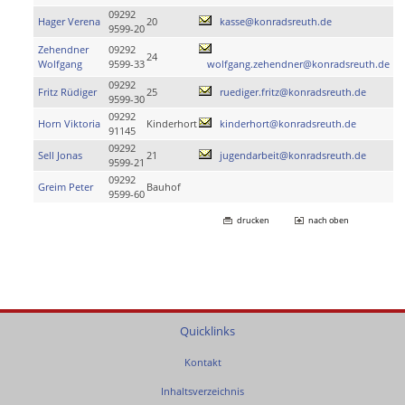
09292
Hager Verena
20
kasse@konradsreuth.de
9599-20
Zehendner
09292
24
Wolfgang
9599-33
wolfgang.zehendner@konradsreuth.de
09292
Fritz Rüdiger
25
ruediger.fritz@konradsreuth.de
9599-30
09292
Horn Viktoria
Kinderhort
kinderhort@konradsreuth.de
91145
09292
Sell Jonas
21
jugendarbeit@konradsreuth.de
9599-21
09292
Greim Peter
Bauhof
9599-60
drucken
nach oben
Quicklinks
Kontakt
Inhaltsverzeichnis