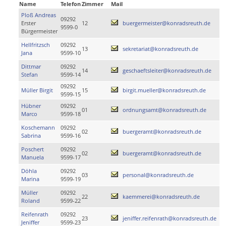
Name
Telefon
Zimmer
Mail
Ploß Andreas
09292
Erster
12
buergermeister@konradsreuth.de
9599-0
Bürgermeister
Hellfritzsch
09292
13
sekretariat@konradsreuth.de
Jana
9599-10
Dittmar
09292
14
geschaeftsleiter@konradsreuth.de
Stefan
9599-14
09292
Müller Birgit
15
birgit.mueller@konradsreuth.de
9599-15
Hübner
09292
01
ordnungsamt@konradsreuth.de
Marco
9599-18
Koschemann
09292
02
buergeramt@konradsreuth.de
Sabrina
9599-16
Poschert
09292
02
buergeramt@konradsreuth.de
Manuela
9599-17
Döhla
09292
03
personal@konradsreuth.de
Marina
9599-19
Müller
09292
22
kaemmerei@konradsreuth.de
Roland
9599-22
Reifenrath
09292
23
jeniffer.reifenrath@konradsreuth.de
Jeniffer
9599-23