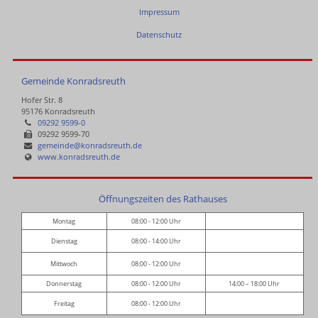
Impressum
Datenschutz
Gemeinde Konradsreuth
Hofer Str. 8
95176 Konradsreuth
09292 9599-0
09292 9599-70
gemeinde@konradsreuth.de
www.konradsreuth.de
Öffnungszeiten des Rathauses
Montag
08:00 - 12:00 Uhr
Dienstag
08:00 - 14:00 Uhr
Mittwoch
08:00 - 12:00 Uhr
Donnerstag
08:00 - 12:00 Uhr
14:00 – 18:00 Uhr
Freitag
08:00 - 12:00 Uhr