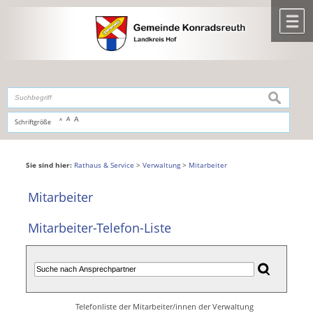
Zum Inhalt
,
zur Navigation
oder
zur Startseite
springen.
chließen
M
suchen
A
A
Schriftgröße
A
Sie sind hier:
Rathaus & Service
>
Verwaltung
>
Mitarbeiter
Mitarbeiter
Mitarbeiter-Telefon-Liste
Telefonliste der Mitarbeiter/innen der Verwaltung