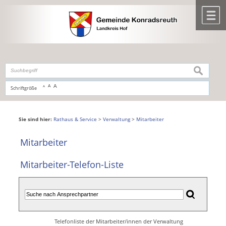
Zum Inhalt
,
zur Navigation
oder
zur Startseite
springen.
chließen
M
suchen
A
A
Schriftgröße
A
Sie sind hier:
Rathaus & Service
>
Verwaltung
>
Mitarbeiter
Mitarbeiter
Mitarbeiter-Telefon-Liste
Telefonliste der Mitarbeiter/innen der Verwaltung