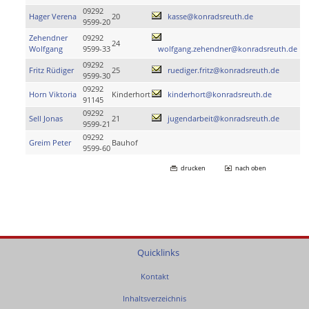
09292
Hager Verena
20
kasse@konradsreuth.de
9599-20
Zehendner
09292
24
Wolfgang
9599-33
wolfgang.zehendner@konradsreuth.de
09292
Fritz Rüdiger
25
ruediger.fritz@konradsreuth.de
9599-30
09292
Horn Viktoria
Kinderhort
kinderhort@konradsreuth.de
91145
09292
Sell Jonas
21
jugendarbeit@konradsreuth.de
9599-21
09292
Greim Peter
Bauhof
9599-60
drucken
nach oben
Quicklinks
Kontakt
Inhaltsverzeichnis