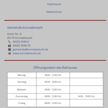
Impressum
Datenschutz
Gemeinde Konradsreuth
Hofer Str. 8
95176 Konradsreuth
09292 9599-0
09292 9599-70
gemeinde@konradsreuth.de
www.konradsreuth.de
Öffnungszeiten des Rathauses
Montag
08:00 - 12:00 Uhr
Dienstag
08:00 - 14:00 Uhr
Mittwoch
08:00 - 12:00 Uhr
Donnerstag
08:00 - 12:00 Uhr
14:00 – 18:00 Uhr
Freitag
08:00 - 12:00 Uhr