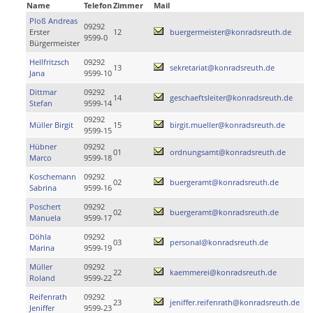
Name
Telefon
Zimmer
Mail
Ploß Andreas
09292
Erster
12
buergermeister@konradsreuth.de
9599-0
Bürgermeister
Hellfritzsch
09292
13
sekretariat@konradsreuth.de
Jana
9599-10
Dittmar
09292
14
geschaeftsleiter@konradsreuth.de
Stefan
9599-14
09292
Müller Birgit
15
birgit.mueller@konradsreuth.de
9599-15
Hübner
09292
01
ordnungsamt@konradsreuth.de
Marco
9599-18
Koschemann
09292
02
buergeramt@konradsreuth.de
Sabrina
9599-16
Poschert
09292
02
buergeramt@konradsreuth.de
Manuela
9599-17
Döhla
09292
03
personal@konradsreuth.de
Marina
9599-19
Müller
09292
22
kaemmerei@konradsreuth.de
Roland
9599-22
Reifenrath
09292
23
jeniffer.reifenrath@konradsreuth.de
Jeniffer
9599-23