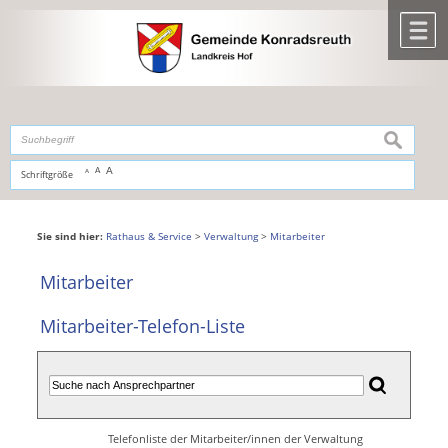
Zum Inhalt
,
zur Navigation
oder
zur Startseite
springen.
chließen
M
suchen
A
A
Schriftgröße
A
Sie sind hier:
Rathaus & Service
>
Verwaltung
>
Mitarbeiter
Mitarbeiter
Mitarbeiter-Telefon-Liste
Telefonliste der Mitarbeiter/innen der Verwaltung