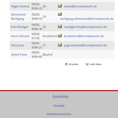
09292
Hager Verena
20
kasse@konradsreuth.de
9599-20
Zehendner
09292
24
Wolfgang
9599-33
wolfgang.zehendner@konradsreuth.de
09292
Fritz Rüdiger
25
ruediger.fritz@konradsreuth.de
9599-30
09292
Horn Viktoria
Kinderhort
kinderhort@konradsreuth.de
91145
09292
Sell Jonas
21
jugendarbeit@konradsreuth.de
9599-21
09292
Greim Peter
Bauhof
9599-60
drucken
nach oben
Quicklinks
Kontakt
Inhaltsverzeichnis