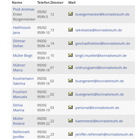
Name
Telefon
Zimmer
Mail
Ploß Andreas
09292
Erster
12
buergermeister@konradsreuth.de
9599-0
Bürgermeister
Hellfritzsch
09292
13
sekretariat@konradsreuth.de
Jana
9599-10
Dittmar
09292
14
geschaeftsleiter@konradsreuth.de
Stefan
9599-14
09292
Müller Birgit
15
birgit.mueller@konradsreuth.de
9599-15
Hübner
09292
01
ordnungsamt@konradsreuth.de
Marco
9599-18
Koschemann
09292
02
buergeramt@konradsreuth.de
Sabrina
9599-16
Poschert
09292
02
buergeramt@konradsreuth.de
Manuela
9599-17
Döhla
09292
03
personal@konradsreuth.de
Marina
9599-19
Müller
09292
22
kaemmerei@konradsreuth.de
Roland
9599-22
Reifenrath
09292
23
jeniffer.reifenrath@konradsreuth.de
Jeniffer
9599-23