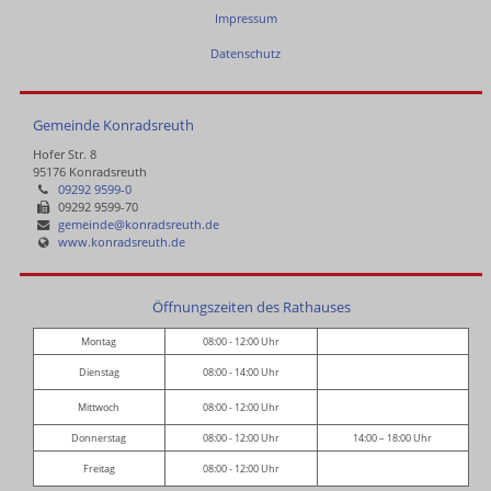
Impressum
Datenschutz
Gemeinde Konradsreuth
Hofer Str. 8
95176 Konradsreuth
09292 9599-0
09292 9599-70
gemeinde@konradsreuth.de
www.konradsreuth.de
Öffnungszeiten des Rathauses
Montag
08:00 - 12:00 Uhr
Dienstag
08:00 - 14:00 Uhr
Mittwoch
08:00 - 12:00 Uhr
Donnerstag
08:00 - 12:00 Uhr
14:00 – 18:00 Uhr
Freitag
08:00 - 12:00 Uhr