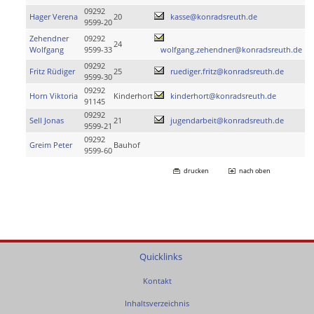
09292
Hager Verena
20
kasse@konradsreuth.de
9599-20
Zehendner
09292
24
Wolfgang
9599-33
wolfgang.zehendner@konradsreuth.de
09292
Fritz Rüdiger
25
ruediger.fritz@konradsreuth.de
9599-30
09292
Horn Viktoria
Kinderhort
kinderhort@konradsreuth.de
91145
09292
Sell Jonas
21
jugendarbeit@konradsreuth.de
9599-21
09292
Greim Peter
Bauhof
9599-60
drucken
nach oben
Quicklinks
Kontakt
Inhaltsverzeichnis