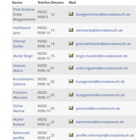
Name
Telefon
Zimmer
Mail
Ploß Andreas
09292
Erster
12
buergermeister@konradsreuth.de
9599-0
Bürgermeister
Hellfritzsch
09292
13
sekretariat@konradsreuth.de
Jana
9599-10
Dittmar
09292
14
geschaeftsleiter@konradsreuth.de
Stefan
9599-14
09292
Müller Birgit
15
birgit.mueller@konradsreuth.de
9599-15
Hübner
09292
01
ordnungsamt@konradsreuth.de
Marco
9599-18
Koschemann
09292
02
buergeramt@konradsreuth.de
Sabrina
9599-16
Poschert
09292
02
buergeramt@konradsreuth.de
Manuela
9599-17
Döhla
09292
03
personal@konradsreuth.de
Marina
9599-19
Müller
09292
22
kaemmerei@konradsreuth.de
Roland
9599-22
Reifenrath
09292
23
jeniffer.reifenrath@konradsreuth.de
Jeniffer
9599-23