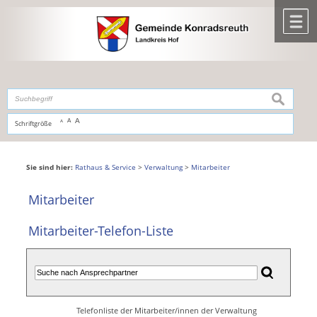
Zum Inhalt
,
zur Navigation
oder
zur Startseite
springen.
chließen
M
suchen
A
A
Schriftgröße
A
Sie sind hier:
Rathaus & Service
>
Verwaltung
>
Mitarbeiter
Mitarbeiter
Mitarbeiter-Telefon-Liste
Telefonliste der Mitarbeiter/innen der Verwaltung