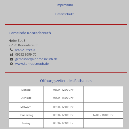
Impressum
Datenschutz
Gemeinde Konradsreuth
Hofer Str. 8
95176 Konradsreuth
09292 9599-0
09292 9599-70
gemeinde@konradsreuth.de
www.konradsreuth.de
Öffnungszeiten des Rathauses
Montag
08:00 - 12:00 Uhr
Dienstag
08:00 - 14:00 Uhr
Mittwoch
08:00 - 12:00 Uhr
Donnerstag
08:00 - 12:00 Uhr
14:00 – 18:00 Uhr
Freitag
08:00 - 12:00 Uhr