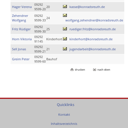
09292
Hager Verena
20
kasse@konradsreuth.de
9599-20
Zehendner
09292
24
Wolfgang
9599-33
wolfgang.zehendner@konradsreuth.de
09292
Fritz Rüdiger
25
ruediger.fritz@konradsreuth.de
9599-30
09292
Horn Viktoria
Kinderhort
kinderhort@konradsreuth.de
91145
09292
Sell Jonas
21
jugendarbeit@konradsreuth.de
9599-21
09292
Greim Peter
Bauhof
9599-60
drucken
nach oben
Quicklinks
Kontakt
Inhaltsverzeichnis