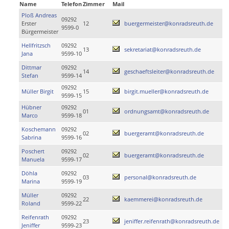
Name
Telefon
Zimmer
Mail
Ploß Andreas
09292
Erster
12
buergermeister@konradsreuth.de
9599-0
Bürgermeister
Hellfritzsch
09292
13
sekretariat@konradsreuth.de
Jana
9599-10
Dittmar
09292
14
geschaeftsleiter@konradsreuth.de
Stefan
9599-14
09292
Müller Birgit
15
birgit.mueller@konradsreuth.de
9599-15
Hübner
09292
01
ordnungsamt@konradsreuth.de
Marco
9599-18
Koschemann
09292
02
buergeramt@konradsreuth.de
Sabrina
9599-16
Poschert
09292
02
buergeramt@konradsreuth.de
Manuela
9599-17
Döhla
09292
03
personal@konradsreuth.de
Marina
9599-19
Müller
09292
22
kaemmerei@konradsreuth.de
Roland
9599-22
Reifenrath
09292
23
jeniffer.reifenrath@konradsreuth.de
Jeniffer
9599-23