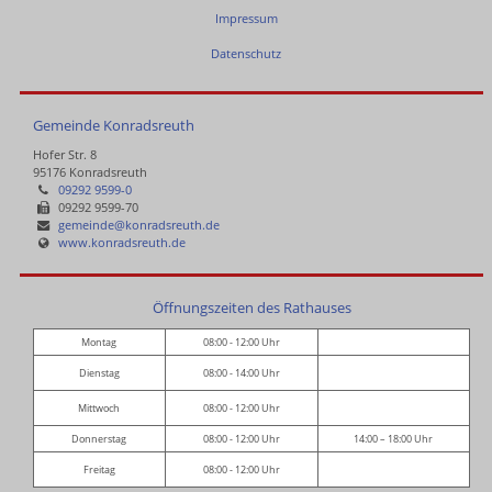
Impressum
Datenschutz
Gemeinde Konradsreuth
Hofer Str. 8
95176 Konradsreuth
09292 9599-0
09292 9599-70
gemeinde@konradsreuth.de
www.konradsreuth.de
Öffnungszeiten des Rathauses
Montag
08:00 - 12:00 Uhr
Dienstag
08:00 - 14:00 Uhr
Mittwoch
08:00 - 12:00 Uhr
Donnerstag
08:00 - 12:00 Uhr
14:00 – 18:00 Uhr
Freitag
08:00 - 12:00 Uhr