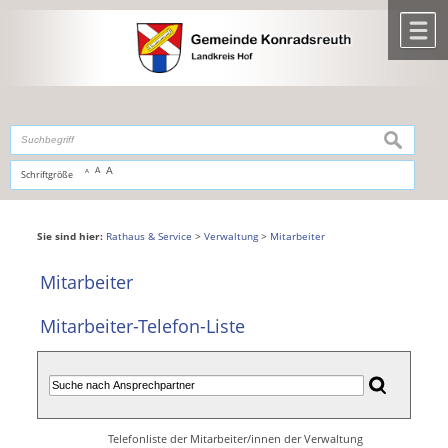
Zum Inhalt
,
zur Navigation
oder
zur Startseite
springen.
chließen
M
suchen
A
A
Schriftgröße
A
Sie sind hier:
Rathaus & Service
>
Verwaltung
>
Mitarbeiter
Mitarbeiter
Mitarbeiter-Telefon-Liste
Telefonliste der Mitarbeiter/innen der Verwaltung