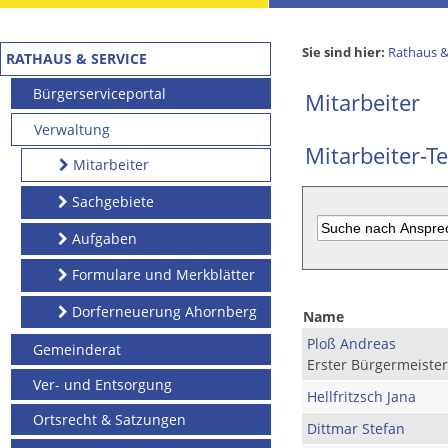
Sie sind hier:
Rathaus &
RATHAUS & SERVICE
Bürgerserviceportal
Mitarbeiter
Verwaltung
Mitarbeiter-Te
Mitarbeiter
Sachgebiete
Aufgaben
Formulare und Merkblätter
Dorferneuerung Ahornberg
Name
Ploß Andreas
Gemeinderat
Erster Bürgermeister
Ver- und Entsorgung
Hellfritzsch Jana
Ortsrecht & Satzungen
Dittmar Stefan