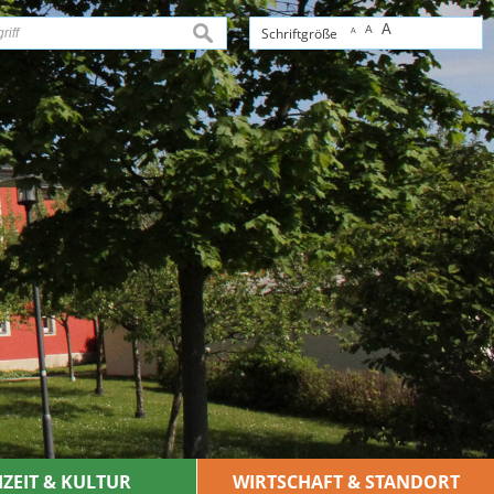
A
A
suchen
Schriftgröße
A
IZEIT & KULTUR
WIRTSCHAFT & STANDORT