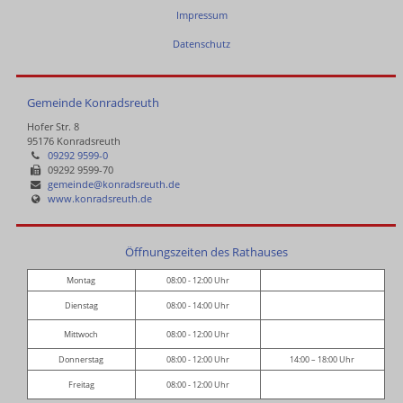
Impressum
Datenschutz
Gemeinde Konradsreuth
Hofer Str. 8
95176 Konradsreuth
09292 9599-0
09292 9599-70
gemeinde@konradsreuth.de
www.konradsreuth.de
Öffnungszeiten des Rathauses
Montag
08:00 - 12:00 Uhr
Dienstag
08:00 - 14:00 Uhr
Mittwoch
08:00 - 12:00 Uhr
Donnerstag
08:00 - 12:00 Uhr
14:00 – 18:00 Uhr
Freitag
08:00 - 12:00 Uhr