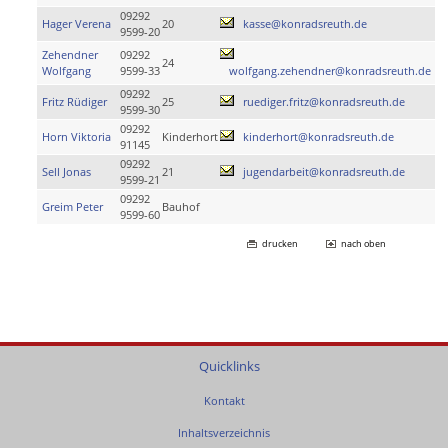
09292
Hager Verena
20
kasse@konradsreuth.de
9599-20
Zehendner
09292
24
Wolfgang
9599-33
wolfgang.zehendner@konradsreuth.de
09292
Fritz Rüdiger
25
ruediger.fritz@konradsreuth.de
9599-30
09292
Horn Viktoria
Kinderhort
kinderhort@konradsreuth.de
91145
09292
Sell Jonas
21
jugendarbeit@konradsreuth.de
9599-21
09292
Greim Peter
Bauhof
9599-60
drucken
nach oben
Quicklinks
Kontakt
Inhaltsverzeichnis