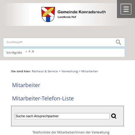
Zum Inhalt
,
zur Navigation
oder
zur Startseite
springen.
chließen
M
suchen
A
A
Schriftgröße
A
Sie sind hier:
Rathaus & Service
>
Verwaltung
>
Mitarbeiter
Mitarbeiter
Mitarbeiter-Telefon-Liste
Telefonliste der Mitarbeiter/innen der Verwaltung