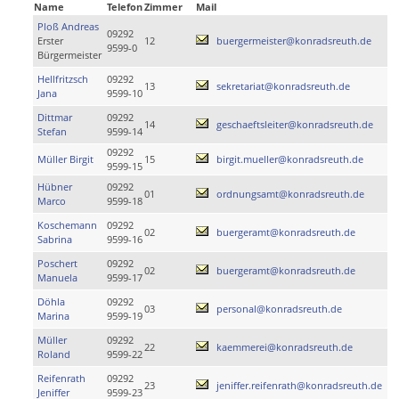
Name
Telefon
Zimmer
Mail
Ploß Andreas
09292
Erster
12
buergermeister@konradsreuth.de
9599-0
Bürgermeister
Hellfritzsch
09292
13
sekretariat@konradsreuth.de
Jana
9599-10
Dittmar
09292
14
geschaeftsleiter@konradsreuth.de
Stefan
9599-14
09292
Müller Birgit
15
birgit.mueller@konradsreuth.de
9599-15
Hübner
09292
01
ordnungsamt@konradsreuth.de
Marco
9599-18
Koschemann
09292
02
buergeramt@konradsreuth.de
Sabrina
9599-16
Poschert
09292
02
buergeramt@konradsreuth.de
Manuela
9599-17
Döhla
09292
03
personal@konradsreuth.de
Marina
9599-19
Müller
09292
22
kaemmerei@konradsreuth.de
Roland
9599-22
Reifenrath
09292
23
jeniffer.reifenrath@konradsreuth.de
Jeniffer
9599-23