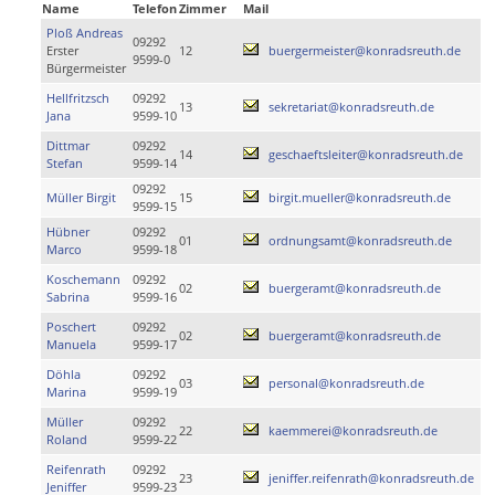
Name
Telefon
Zimmer
Mail
Ploß Andreas
09292
Erster
12
buergermeister@konradsreuth.de
9599-0
Bürgermeister
Hellfritzsch
09292
13
sekretariat@konradsreuth.de
Jana
9599-10
Dittmar
09292
14
geschaeftsleiter@konradsreuth.de
Stefan
9599-14
09292
Müller Birgit
15
birgit.mueller@konradsreuth.de
9599-15
Hübner
09292
01
ordnungsamt@konradsreuth.de
Marco
9599-18
Koschemann
09292
02
buergeramt@konradsreuth.de
Sabrina
9599-16
Poschert
09292
02
buergeramt@konradsreuth.de
Manuela
9599-17
Döhla
09292
03
personal@konradsreuth.de
Marina
9599-19
Müller
09292
22
kaemmerei@konradsreuth.de
Roland
9599-22
Reifenrath
09292
23
jeniffer.reifenrath@konradsreuth.de
Jeniffer
9599-23