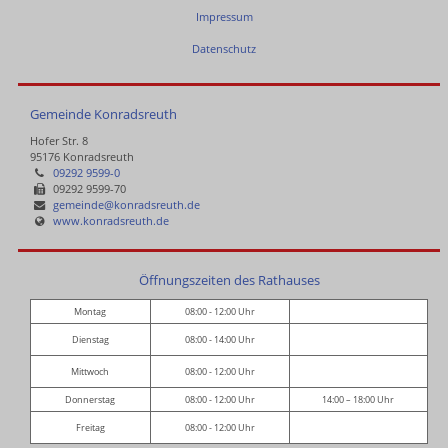
Impressum
Datenschutz
Gemeinde Konradsreuth
Hofer Str. 8
95176 Konradsreuth
09292 9599-0
09292 9599-70
gemeinde@konradsreuth.de
www.konradsreuth.de
Öffnungszeiten des Rathauses
Montag
08:00 - 12:00 Uhr
Dienstag
08:00 - 14:00 Uhr
Mittwoch
08:00 - 12:00 Uhr
Donnerstag
08:00 - 12:00 Uhr
14:00 – 18:00 Uhr
Freitag
08:00 - 12:00 Uhr