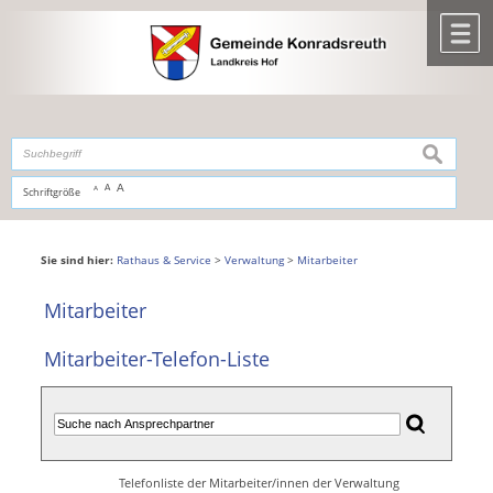
Zum Inhalt
,
zur Navigation
oder
zur Startseite
springen.
chließen
M
suchen
A
A
Schriftgröße
A
Sie sind hier:
Rathaus & Service
>
Verwaltung
>
Mitarbeiter
Mitarbeiter
Mitarbeiter-Telefon-Liste
Telefonliste der Mitarbeiter/innen der Verwaltung