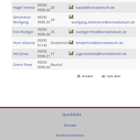
09292
Hager Verena
20
kasse@konradsreuth.de
9599-20
Zehendner
09292
24
Wolfgang
9599-33
wolfgang.zehendner@konradsreuth.de
09292
Fritz Rüdiger
25
ruediger.fritz@konradsreuth.de
9599-30
09292
Horn Viktoria
Kinderhort
kinderhort@konradsreuth.de
91145
09292
Sell Jonas
21
jugendarbeit@konradsreuth.de
9599-21
09292
Greim Peter
Bauhof
9599-60
drucken
nach oben
Quicklinks
Kontakt
Inhaltsverzeichnis