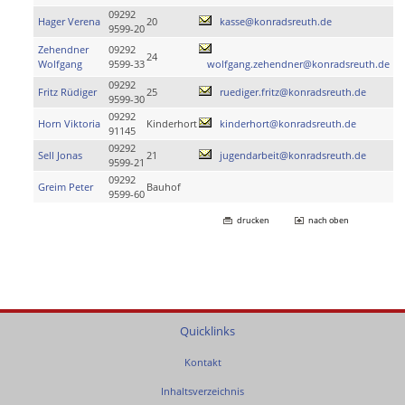
09292
Hager Verena
20
kasse@konradsreuth.de
9599-20
Zehendner
09292
24
Wolfgang
9599-33
wolfgang.zehendner@konradsreuth.de
09292
Fritz Rüdiger
25
ruediger.fritz@konradsreuth.de
9599-30
09292
Horn Viktoria
Kinderhort
kinderhort@konradsreuth.de
91145
09292
Sell Jonas
21
jugendarbeit@konradsreuth.de
9599-21
09292
Greim Peter
Bauhof
9599-60
drucken
nach oben
Quicklinks
Kontakt
Inhaltsverzeichnis