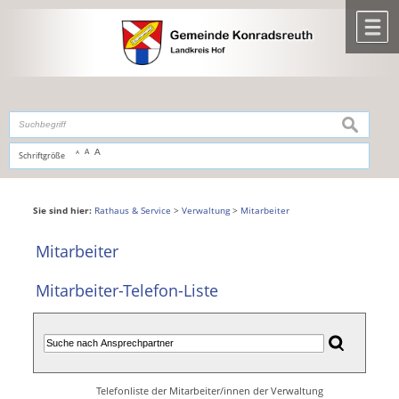
Zum Inhalt
,
zur Navigation
oder
zur Startseite
springen.
chließen
M
suchen
A
A
Schriftgröße
A
Sie sind hier:
Rathaus & Service
>
Verwaltung
>
Mitarbeiter
Mitarbeiter
Mitarbeiter-Telefon-Liste
Telefonliste der Mitarbeiter/innen der Verwaltung