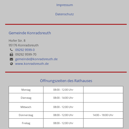
Impressum
Datenschutz
Gemeinde Konradsreuth
Hofer Str. 8
95176 Konradsreuth
09292 9599-0
09292 9599-70
gemeinde@konradsreuth.de
www.konradsreuth.de
Öffnungszeiten des Rathauses
Montag
08:00 - 12:00 Uhr
Dienstag
08:00 - 14:00 Uhr
Mittwoch
08:00 - 12:00 Uhr
Donnerstag
08:00 - 12:00 Uhr
14:00 – 18:00 Uhr
Freitag
08:00 - 12:00 Uhr