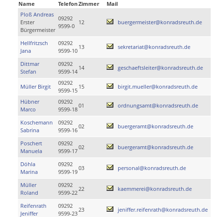
Name
Telefon
Zimmer
Mail
Ploß Andreas
09292
Erster
12
buergermeister@konradsreuth.de
9599-0
Bürgermeister
Hellfritzsch
09292
13
sekretariat@konradsreuth.de
Jana
9599-10
Dittmar
09292
14
geschaeftsleiter@konradsreuth.de
Stefan
9599-14
09292
Müller Birgit
15
birgit.mueller@konradsreuth.de
9599-15
Hübner
09292
01
ordnungsamt@konradsreuth.de
Marco
9599-18
Koschemann
09292
02
buergeramt@konradsreuth.de
Sabrina
9599-16
Poschert
09292
02
buergeramt@konradsreuth.de
Manuela
9599-17
Döhla
09292
03
personal@konradsreuth.de
Marina
9599-19
Müller
09292
22
kaemmerei@konradsreuth.de
Roland
9599-22
Reifenrath
09292
23
jeniffer.reifenrath@konradsreuth.de
Jeniffer
9599-23