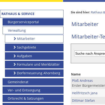
Sie sind hier:
Rathaus &
RATHAUS & SERVICE
Bürgerserviceportal
Mitarbeiter
Verwaltung
Mitarbeiter-Te
Mitarbeiter
Sachgebiete
Aufgaben
Formulare und Merkblätter
Dorferneuerung Ahornberg
Name
Ploß Andreas
Gemeinderat
Erster Bürgermeister
Ver- und Entsorgung
Hellfritzsch Jana
Ortsrecht & Satzungen
Dittmar Stefan