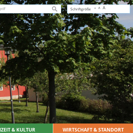
A
A
suchen
Schriftgröße
A
IZEIT & KULTUR
WIRTSCHAFT & STANDORT