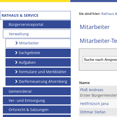
Sie sind hier:
Rathaus &
RATHAUS & SERVICE
Bürgerserviceportal
Mitarbeiter
Verwaltung
Mitarbeiter-Te
Mitarbeiter
Sachgebiete
Aufgaben
Formulare und Merkblätter
Dorferneuerung Ahornberg
Name
Ploß Andreas
Gemeinderat
Erster Bürgermeister
Ver- und Entsorgung
Hellfritzsch Jana
Ortsrecht & Satzungen
Dittmar Stefan