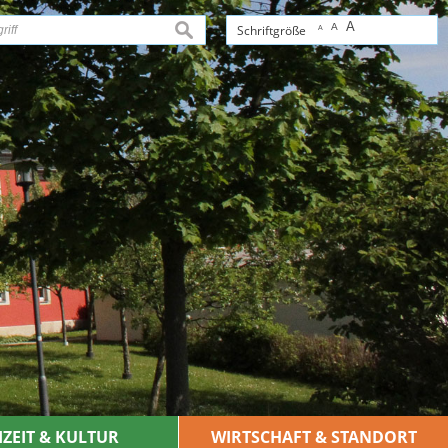
A
A
suchen
Schriftgröße
A
IZEIT & KULTUR
WIRTSCHAFT & STANDORT