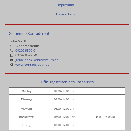
Impressum
Datenschutz
Gemeinde Konradsreuth
Hofer Str. 8
95176 Konradsreuth
09292 9599-0
09292 9599-70
gemeinde@konradsreuth.de
www.konradsreuth.de
Öffnungszeiten des Rathauses
Montag
08:00 - 12:00 Uhr
Dienstag
08:00 - 14:00 Uhr
Mittwoch
08:00 - 12:00 Uhr
Donnerstag
08:00 - 12:00 Uhr
14:00 – 18:00 Uhr
Freitag
08:00 - 12:00 Uhr