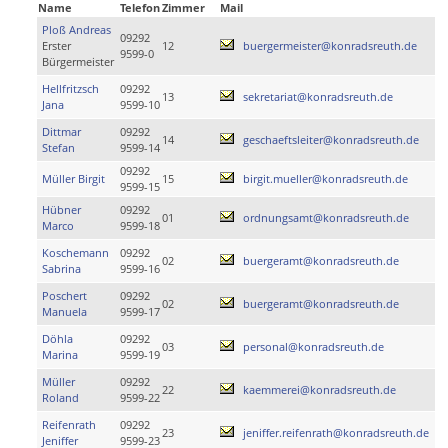
Name
Telefon
Zimmer
Mail
Ploß Andreas
09292
Erster
12
buergermeister@konradsreuth.de
9599-0
Bürgermeister
Hellfritzsch
09292
13
sekretariat@konradsreuth.de
Jana
9599-10
Dittmar
09292
14
geschaeftsleiter@konradsreuth.de
Stefan
9599-14
09292
Müller Birgit
15
birgit.mueller@konradsreuth.de
9599-15
Hübner
09292
01
ordnungsamt@konradsreuth.de
Marco
9599-18
Koschemann
09292
02
buergeramt@konradsreuth.de
Sabrina
9599-16
Poschert
09292
02
buergeramt@konradsreuth.de
Manuela
9599-17
Döhla
09292
03
personal@konradsreuth.de
Marina
9599-19
Müller
09292
22
kaemmerei@konradsreuth.de
Roland
9599-22
Reifenrath
09292
23
jeniffer.reifenrath@konradsreuth.de
Jeniffer
9599-23