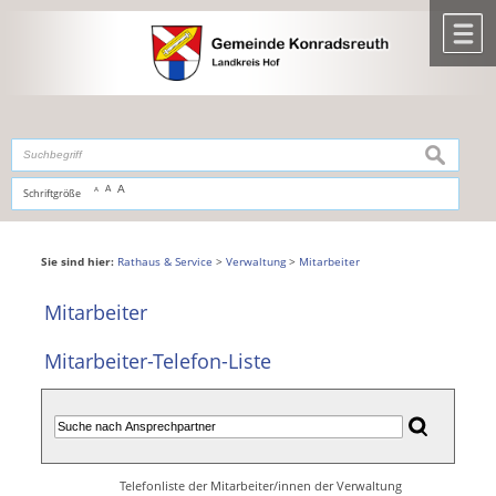
Zum Inhalt
,
zur Navigation
oder
zur Startseite
springen.
chließen
M
suchen
A
A
Schriftgröße
A
Sie sind hier:
Rathaus & Service
>
Verwaltung
>
Mitarbeiter
Mitarbeiter
Mitarbeiter-Telefon-Liste
Telefonliste der Mitarbeiter/innen der Verwaltung