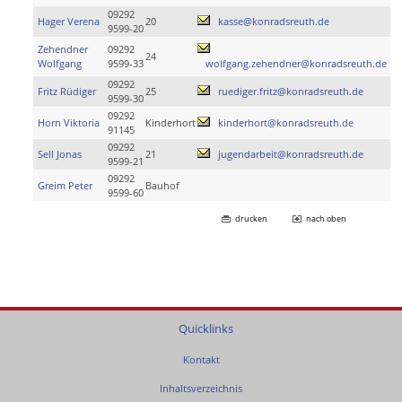
09292
Hager Verena
20
kasse@konradsreuth.de
9599-20
Zehendner
09292
24
Wolfgang
9599-33
wolfgang.zehendner@konradsreuth.de
09292
Fritz Rüdiger
25
ruediger.fritz@konradsreuth.de
9599-30
09292
Horn Viktoria
Kinderhort
kinderhort@konradsreuth.de
91145
09292
Sell Jonas
21
jugendarbeit@konradsreuth.de
9599-21
09292
Greim Peter
Bauhof
9599-60
drucken
nach oben
Quicklinks
Kontakt
Inhaltsverzeichnis