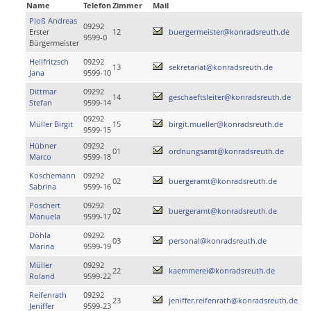
Name
Telefon
Zimmer
Mail
Ploß Andreas
09292
Erster
12
buergermeister@konradsreuth.de
9599-0
Bürgermeister
Hellfritzsch
09292
13
sekretariat@konradsreuth.de
Jana
9599-10
Dittmar
09292
14
geschaeftsleiter@konradsreuth.de
Stefan
9599-14
09292
Müller Birgit
15
birgit.mueller@konradsreuth.de
9599-15
Hübner
09292
01
ordnungsamt@konradsreuth.de
Marco
9599-18
Koschemann
09292
02
buergeramt@konradsreuth.de
Sabrina
9599-16
Poschert
09292
02
buergeramt@konradsreuth.de
Manuela
9599-17
Döhla
09292
03
personal@konradsreuth.de
Marina
9599-19
Müller
09292
22
kaemmerei@konradsreuth.de
Roland
9599-22
Reifenrath
09292
23
jeniffer.reifenrath@konradsreuth.de
Jeniffer
9599-23