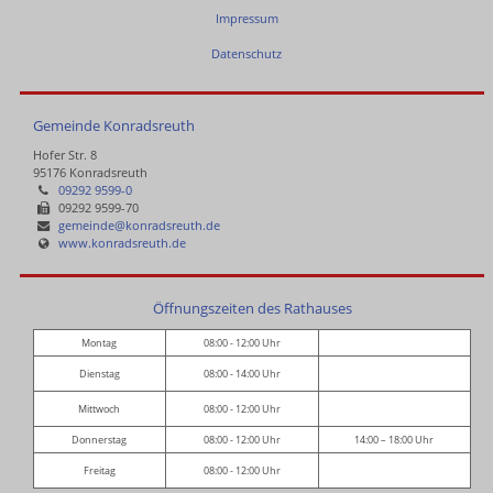
Impressum
Datenschutz
Gemeinde Konradsreuth
Hofer Str. 8
95176 Konradsreuth
09292 9599-0
09292 9599-70
gemeinde@konradsreuth.de
www.konradsreuth.de
Öffnungszeiten des Rathauses
Montag
08:00 - 12:00 Uhr
Dienstag
08:00 - 14:00 Uhr
Mittwoch
08:00 - 12:00 Uhr
Donnerstag
08:00 - 12:00 Uhr
14:00 – 18:00 Uhr
Freitag
08:00 - 12:00 Uhr