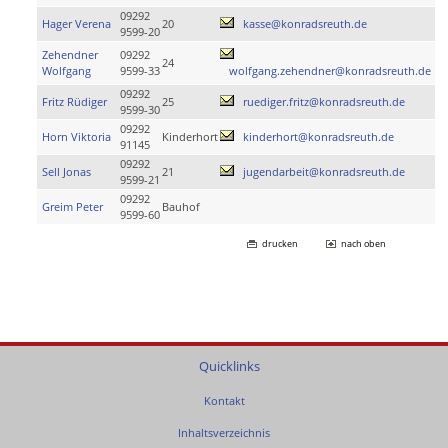
09292
Hager Verena
20
kasse@konradsreuth.de
9599-20
Zehendner
09292
24
Wolfgang
9599-33
wolfgang.zehendner@konradsreuth.de
09292
Fritz Rüdiger
25
ruediger.fritz@konradsreuth.de
9599-30
09292
Horn Viktoria
Kinderhort
kinderhort@konradsreuth.de
91145
09292
Sell Jonas
21
jugendarbeit@konradsreuth.de
9599-21
09292
Greim Peter
Bauhof
9599-60
drucken
nach oben
Quicklinks
Kontakt
Inhaltsverzeichnis