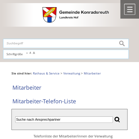
Zum Inhalt
,
zur Navigation
oder
zur Startseite
springen.
chließen
M
suchen
A
A
Schriftgröße
A
Sie sind hier:
Rathaus & Service
>
Verwaltung
>
Mitarbeiter
Mitarbeiter
Mitarbeiter-Telefon-Liste
Telefonliste der Mitarbeiter/innen der Verwaltung