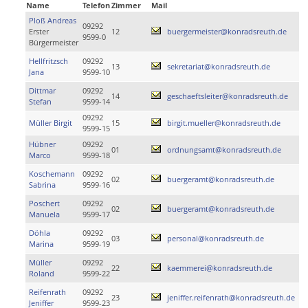
Name
Telefon
Zimmer
Mail
Ploß Andreas
09292
Erster
12
buergermeister@konradsreuth.de
9599-0
Bürgermeister
Hellfritzsch
09292
13
sekretariat@konradsreuth.de
Jana
9599-10
Dittmar
09292
14
geschaeftsleiter@konradsreuth.de
Stefan
9599-14
09292
Müller Birgit
15
birgit.mueller@konradsreuth.de
9599-15
Hübner
09292
01
ordnungsamt@konradsreuth.de
Marco
9599-18
Koschemann
09292
02
buergeramt@konradsreuth.de
Sabrina
9599-16
Poschert
09292
02
buergeramt@konradsreuth.de
Manuela
9599-17
Döhla
09292
03
personal@konradsreuth.de
Marina
9599-19
Müller
09292
22
kaemmerei@konradsreuth.de
Roland
9599-22
Reifenrath
09292
23
jeniffer.reifenrath@konradsreuth.de
Jeniffer
9599-23