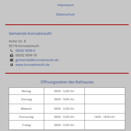
Impressum
Datenschutz
Gemeinde Konradsreuth
Hofer Str. 8
95176 Konradsreuth
09292 9599-0
09292 9599-70
gemeinde@konradsreuth.de
www.konradsreuth.de
Öffnungszeiten des Rathauses
Montag
08:00 - 12:00 Uhr
Dienstag
08:00 - 14:00 Uhr
Mittwoch
08:00 - 12:00 Uhr
Donnerstag
08:00 - 12:00 Uhr
14:00 – 18:00 Uhr
Freitag
08:00 - 12:00 Uhr