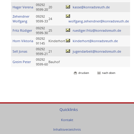
09292
Hager Verena
20
kasse@konradsreuth.de
9599-20
Zehendner
09292
24
Wolfgang
9599-33
wolfgang.zehendner@konradsreuth.de
09292
Fritz Rüdiger
25
ruediger.fritz@konradsreuth.de
9599-30
09292
Horn Viktoria
Kinderhort
kinderhort@konradsreuth.de
91145
09292
Sell Jonas
21
jugendarbeit@konradsreuth.de
9599-21
09292
Greim Peter
Bauhof
9599-60
drucken
nach oben
Quicklinks
Kontakt
Inhaltsverzeichnis