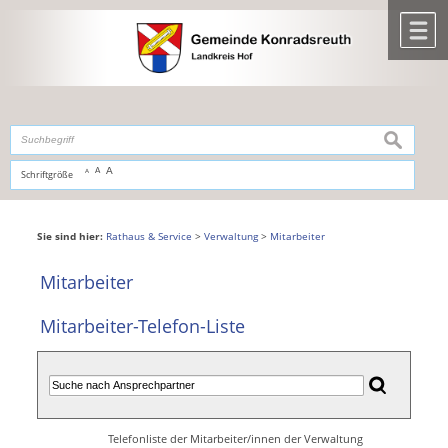
Zum Inhalt
,
zur Navigation
oder
zur Startseite
springen.
chließen
M
suchen
A
A
Schriftgröße
A
Sie sind hier:
Rathaus & Service
>
Verwaltung
>
Mitarbeiter
Mitarbeiter
Mitarbeiter-Telefon-Liste
Telefonliste der Mitarbeiter/innen der Verwaltung