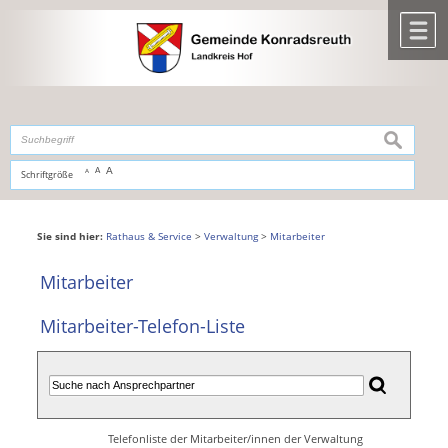
Zum Inhalt
,
zur Navigation
oder
zur Startseite
springen.
chließen
M
suchen
A
A
Schriftgröße
A
Sie sind hier:
Rathaus & Service
>
Verwaltung
>
Mitarbeiter
Mitarbeiter
Mitarbeiter-Telefon-Liste
Telefonliste der Mitarbeiter/innen der Verwaltung