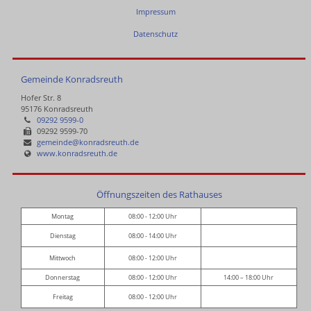
Impressum
Datenschutz
Gemeinde Konradsreuth
Hofer Str. 8
95176 Konradsreuth
09292 9599-0
09292 9599-70
gemeinde@konradsreuth.de
www.konradsreuth.de
Öffnungszeiten des Rathauses
Montag
08:00 - 12:00 Uhr
Dienstag
08:00 - 14:00 Uhr
Mittwoch
08:00 - 12:00 Uhr
Donnerstag
08:00 - 12:00 Uhr
14:00 – 18:00 Uhr
Freitag
08:00 - 12:00 Uhr