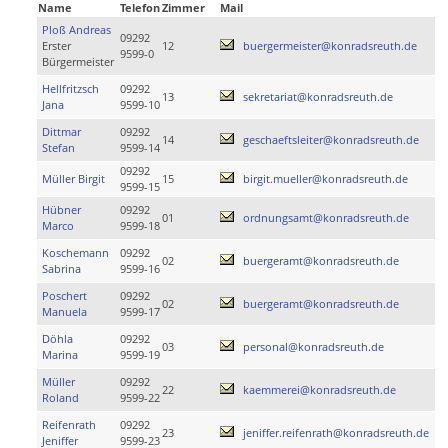
Name
Telefon
Zimmer
Mail
Ploß Andreas
09292
Erster
12
buergermeister@konradsreuth.de
9599-0
Bürgermeister
Hellfritzsch
09292
13
sekretariat@konradsreuth.de
Jana
9599-10
Dittmar
09292
14
geschaeftsleiter@konradsreuth.de
Stefan
9599-14
09292
Müller Birgit
15
birgit.mueller@konradsreuth.de
9599-15
Hübner
09292
01
ordnungsamt@konradsreuth.de
Marco
9599-18
Koschemann
09292
02
buergeramt@konradsreuth.de
Sabrina
9599-16
Poschert
09292
02
buergeramt@konradsreuth.de
Manuela
9599-17
Döhla
09292
03
personal@konradsreuth.de
Marina
9599-19
Müller
09292
22
kaemmerei@konradsreuth.de
Roland
9599-22
Reifenrath
09292
23
jeniffer.reifenrath@konradsreuth.de
Jeniffer
9599-23