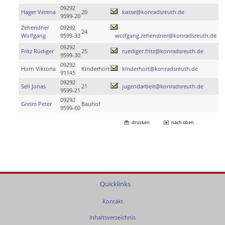
09292
Hager Verena
20
kasse@konradsreuth.de
9599-20
Zehendner
09292
24
Wolfgang
9599-33
wolfgang.zehendner@konradsreuth.de
09292
Fritz Rüdiger
25
ruediger.fritz@konradsreuth.de
9599-30
09292
Horn Viktoria
Kinderhort
kinderhort@konradsreuth.de
91145
09292
Sell Jonas
21
jugendarbeit@konradsreuth.de
9599-21
09292
Greim Peter
Bauhof
9599-60
drucken
nach oben
Quicklinks
Kontakt
Inhaltsverzeichnis