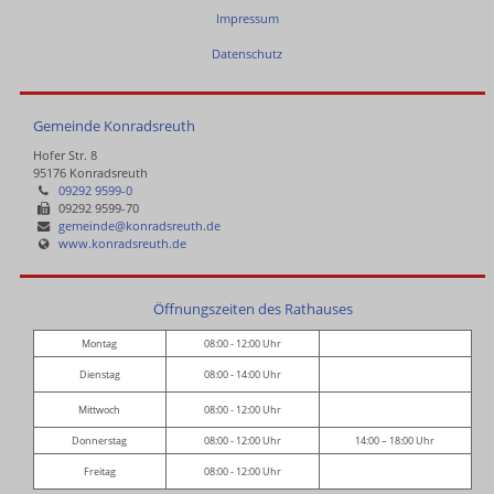
Impressum
Datenschutz
Gemeinde Konradsreuth
Hofer Str. 8
95176 Konradsreuth
09292 9599-0
09292 9599-70
gemeinde@konradsreuth.de
www.konradsreuth.de
Öffnungszeiten des Rathauses
Montag
08:00 - 12:00 Uhr
Dienstag
08:00 - 14:00 Uhr
Mittwoch
08:00 - 12:00 Uhr
Donnerstag
08:00 - 12:00 Uhr
14:00 – 18:00 Uhr
Freitag
08:00 - 12:00 Uhr