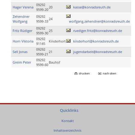
09292
Hager Verena
20
kasse@konradsreuth.de
9599-20
Zehendner
09292
24
Wolfgang
9599-33
wolfgang.zehendner@konradsreuth.de
09292
Fritz Rüdiger
25
ruediger.fritz@konradsreuth.de
9599-30
09292
Horn Viktoria
Kinderhort
kinderhort@konradsreuth.de
91145
09292
Sell Jonas
21
jugendarbeit@konradsreuth.de
9599-21
09292
Greim Peter
Bauhof
9599-60
drucken
nach oben
Quicklinks
Kontakt
Inhaltsverzeichnis