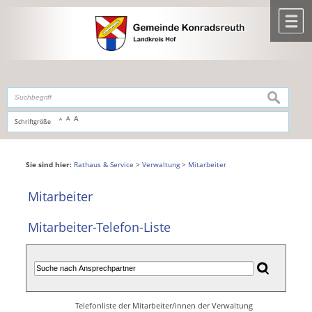
Zum Inhalt
,
zur Navigation
oder
zur Startseite
springen.
chließen
M
suchen
A
A
Schriftgröße
A
Sie sind hier:
Rathaus & Service
>
Verwaltung
>
Mitarbeiter
Mitarbeiter
Mitarbeiter-Telefon-Liste
Telefonliste der Mitarbeiter/innen der Verwaltung