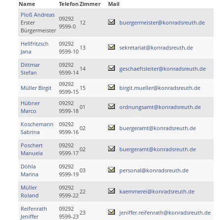
Name
Telefon
Zimmer
Mail
Ploß Andreas
09292
Erster
12
buergermeister@konradsreuth.de
9599-0
Bürgermeister
Hellfritzsch
09292
13
sekretariat@konradsreuth.de
Jana
9599-10
Dittmar
09292
14
geschaeftsleiter@konradsreuth.de
Stefan
9599-14
09292
Müller Birgit
15
birgit.mueller@konradsreuth.de
9599-15
Hübner
09292
01
ordnungsamt@konradsreuth.de
Marco
9599-18
Koschemann
09292
02
buergeramt@konradsreuth.de
Sabrina
9599-16
Poschert
09292
02
buergeramt@konradsreuth.de
Manuela
9599-17
Döhla
09292
03
personal@konradsreuth.de
Marina
9599-19
Müller
09292
22
kaemmerei@konradsreuth.de
Roland
9599-22
Reifenrath
09292
23
jeniffer.reifenrath@konradsreuth.de
Jeniffer
9599-23