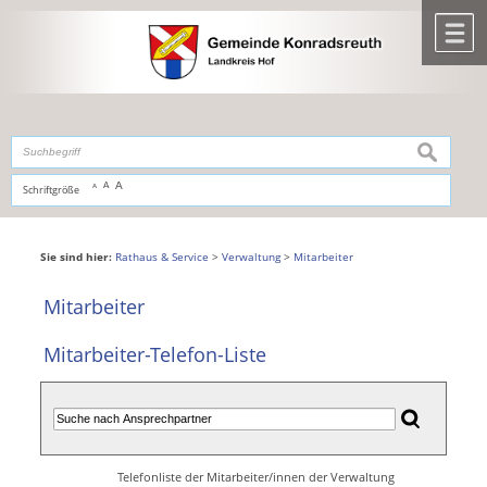
Zum Inhalt
,
zur Navigation
oder
zur Startseite
springen.
chließen
M
suchen
A
A
Schriftgröße
A
Sie sind hier:
Rathaus & Service
>
Verwaltung
>
Mitarbeiter
Mitarbeiter
Mitarbeiter-Telefon-Liste
Telefonliste der Mitarbeiter/innen der Verwaltung