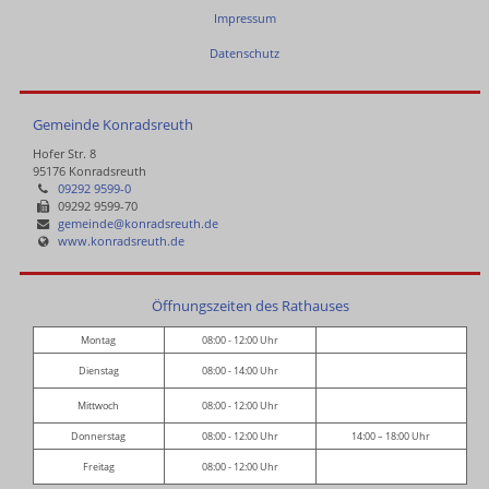
Impressum
Datenschutz
Gemeinde Konradsreuth
Hofer Str. 8
95176 Konradsreuth
09292 9599-0
09292 9599-70
gemeinde@konradsreuth.de
www.konradsreuth.de
Öffnungszeiten des Rathauses
Montag
08:00 - 12:00 Uhr
Dienstag
08:00 - 14:00 Uhr
Mittwoch
08:00 - 12:00 Uhr
Donnerstag
08:00 - 12:00 Uhr
14:00 – 18:00 Uhr
Freitag
08:00 - 12:00 Uhr