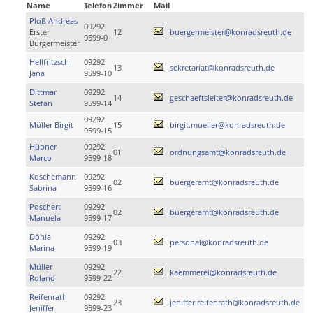
Name
Telefon
Zimmer
Mail
Ploß Andreas
09292
Erster
12
buergermeister@konradsreuth.de
9599-0
Bürgermeister
Hellfritzsch
09292
13
sekretariat@konradsreuth.de
Jana
9599-10
Dittmar
09292
14
geschaeftsleiter@konradsreuth.de
Stefan
9599-14
09292
Müller Birgit
15
birgit.mueller@konradsreuth.de
9599-15
Hübner
09292
01
ordnungsamt@konradsreuth.de
Marco
9599-18
Koschemann
09292
02
buergeramt@konradsreuth.de
Sabrina
9599-16
Poschert
09292
02
buergeramt@konradsreuth.de
Manuela
9599-17
Döhla
09292
03
personal@konradsreuth.de
Marina
9599-19
Müller
09292
22
kaemmerei@konradsreuth.de
Roland
9599-22
Reifenrath
09292
23
jeniffer.reifenrath@konradsreuth.de
Jeniffer
9599-23