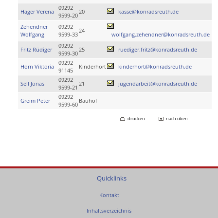
09292
Hager Verena
20
kasse@konradsreuth.de
9599-20
Zehendner
09292
24
Wolfgang
9599-33
wolfgang.zehendner@konradsreuth.de
09292
Fritz Rüdiger
25
ruediger.fritz@konradsreuth.de
9599-30
09292
Horn Viktoria
Kinderhort
kinderhort@konradsreuth.de
91145
09292
Sell Jonas
21
jugendarbeit@konradsreuth.de
9599-21
09292
Greim Peter
Bauhof
9599-60
drucken
nach oben
Quicklinks
Kontakt
Inhaltsverzeichnis