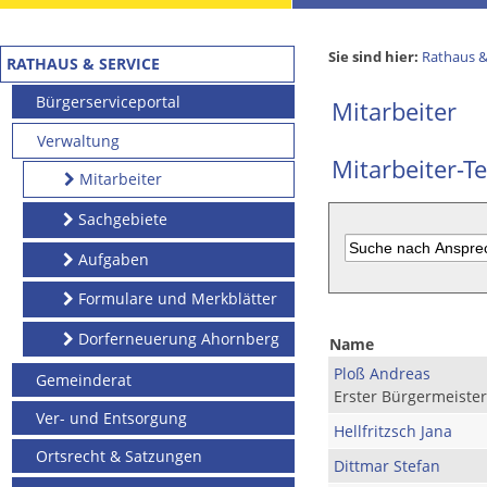
Sie sind hier:
Rathaus &
RATHAUS & SERVICE
Bürgerserviceportal
Mitarbeiter
Verwaltung
Mitarbeiter-Te
Mitarbeiter
Sachgebiete
Aufgaben
Formulare und Merkblätter
Dorferneuerung Ahornberg
Name
Ploß Andreas
Gemeinderat
Erster Bürgermeister
Ver- und Entsorgung
Hellfritzsch Jana
Ortsrecht & Satzungen
Dittmar Stefan