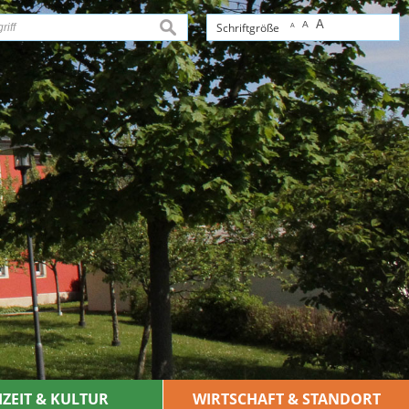
A
A
suchen
Schriftgröße
A
IZEIT & KULTUR
WIRTSCHAFT & STANDORT