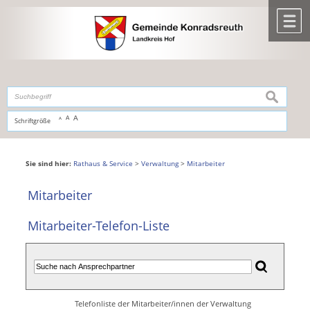
Zum Inhalt
,
zur Navigation
oder
zur Startseite
springen.
chließen
M
suchen
A
A
Schriftgröße
A
Sie sind hier:
Rathaus & Service
>
Verwaltung
>
Mitarbeiter
Mitarbeiter
Mitarbeiter-Telefon-Liste
Telefonliste der Mitarbeiter/innen der Verwaltung