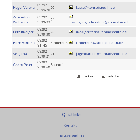
09292
Hager Verena
20
kasse@konradsreuth.de
9599-20
Zehendner
09292
24
Wolfgang
9599-33
wolfgang.zehendner@konradsreuth.de
09292
Fritz Rüdiger
25
ruediger.fritz@konradsreuth.de
9599-30
09292
Horn Viktoria
Kinderhort
kinderhort@konradsreuth.de
91145
09292
Sell Jonas
21
jugendarbeit@konradsreuth.de
9599-21
09292
Greim Peter
Bauhof
9599-60
drucken
nach oben
Quicklinks
Kontakt
Inhaltsverzeichnis