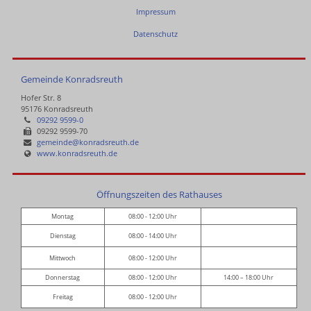
Impressum
Datenschutz
Gemeinde Konradsreuth
Hofer Str. 8
95176 Konradsreuth
09292 9599-0
09292 9599-70
gemeinde@konradsreuth.de
www.konradsreuth.de
Öffnungszeiten des Rathauses
Montag
08:00 - 12:00 Uhr
Dienstag
08:00 - 14:00 Uhr
Mittwoch
08:00 - 12:00 Uhr
Donnerstag
08:00 - 12:00 Uhr
14:00 – 18:00 Uhr
Freitag
08:00 - 12:00 Uhr