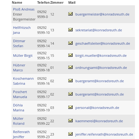
Name
Telefon
Zimmer
Mail
Ploß Andreas
09292
Erster
12
buergermeister@konradsreuth.de
9599-0
Bürgermeister
Hellfritzsch
09292
13
sekretariat@konradsreuth.de
Jana
9599-10
Dittmar
09292
14
geschaeftsleiter@konradsreuth.de
Stefan
9599-14
09292
Müller Birgit
15
birgit.mueller@konradsreuth.de
9599-15
Hübner
09292
01
ordnungsamt@konradsreuth.de
Marco
9599-18
Koschemann
09292
02
buergeramt@konradsreuth.de
Sabrina
9599-16
Poschert
09292
02
buergeramt@konradsreuth.de
Manuela
9599-17
Döhla
09292
03
personal@konradsreuth.de
Marina
9599-19
Müller
09292
22
kaemmerei@konradsreuth.de
Roland
9599-22
Reifenrath
09292
23
jeniffer.reifenrath@konradsreuth.de
Jeniffer
9599-23