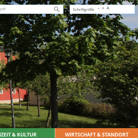
A
A
suchen
Schriftgröße
A
IZEIT & KULTUR
WIRTSCHAFT & STANDORT