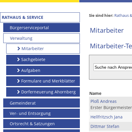
Sie sind hier:
Rathaus &
RATHAUS & SERVICE
Bürgerserviceportal
Mitarbeiter
Verwaltung
Mitarbeiter-Te
Mitarbeiter
Sachgebiete
Aufgaben
Formulare und Merkblätter
Dorferneuerung Ahornberg
Name
Ploß Andreas
Gemeinderat
Erster Bürgermeister
Ver- und Entsorgung
Hellfritzsch Jana
Ortsrecht & Satzungen
Dittmar Stefan