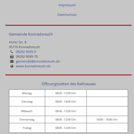
Impressum
Datenschutz
Gemeinde Konradsreuth
Hofer Str. 8
95176 Konradsreuth
09292 9599-0
09292 9599-70
gemeinde@konradsreuth.de
www.konradsreuth.de
Öffnungszeiten des Rathauses
Montag
08:00 - 12:00 Uhr
Dienstag
08:00 - 14:00 Uhr
Mittwoch
08:00 - 12:00 Uhr
Donnerstag
08:00 - 12:00 Uhr
14:00 – 18:00 Uhr
Freitag
08:00 - 12:00 Uhr