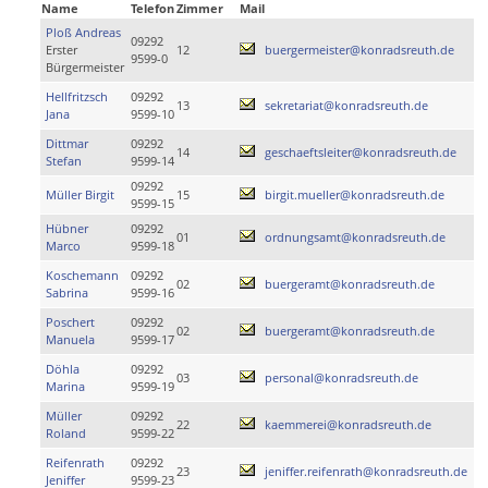
Name
Telefon
Zimmer
Mail
Ploß Andreas
09292
Erster
12
buergermeister@konradsreuth.de
9599-0
Bürgermeister
Hellfritzsch
09292
13
sekretariat@konradsreuth.de
Jana
9599-10
Dittmar
09292
14
geschaeftsleiter@konradsreuth.de
Stefan
9599-14
09292
Müller Birgit
15
birgit.mueller@konradsreuth.de
9599-15
Hübner
09292
01
ordnungsamt@konradsreuth.de
Marco
9599-18
Koschemann
09292
02
buergeramt@konradsreuth.de
Sabrina
9599-16
Poschert
09292
02
buergeramt@konradsreuth.de
Manuela
9599-17
Döhla
09292
03
personal@konradsreuth.de
Marina
9599-19
Müller
09292
22
kaemmerei@konradsreuth.de
Roland
9599-22
Reifenrath
09292
23
jeniffer.reifenrath@konradsreuth.de
Jeniffer
9599-23