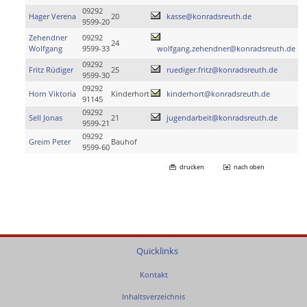
09292
Hager Verena
20
kasse@konradsreuth.de
9599-20
Zehendner
09292
24
Wolfgang
9599-33
wolfgang.zehendner@konradsreuth.de
09292
Fritz Rüdiger
25
ruediger.fritz@konradsreuth.de
9599-30
09292
Horn Viktoria
Kinderhort
kinderhort@konradsreuth.de
91145
09292
Sell Jonas
21
jugendarbeit@konradsreuth.de
9599-21
09292
Greim Peter
Bauhof
9599-60
drucken
nach oben
Quicklinks
Kontakt
Inhaltsverzeichnis