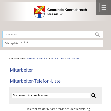
Zum Inhalt
,
zur Navigation
oder
zur Startseite
springen.
chließen
M
suchen
A
A
Schriftgröße
A
Sie sind hier:
Rathaus & Service
>
Verwaltung
>
Mitarbeiter
Mitarbeiter
Mitarbeiter-Telefon-Liste
Telefonliste der Mitarbeiter/innen der Verwaltung