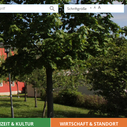
A
A
suchen
Schriftgröße
A
IZEIT & KULTUR
WIRTSCHAFT & STANDORT