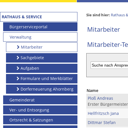
Sie sind hier:
Rathaus &
RATHAUS & SERVICE
Bürgerserviceportal
Mitarbeiter
Verwaltung
Mitarbeiter-Te
Mitarbeiter
Sachgebiete
Aufgaben
Formulare und Merkblätter
Dorferneuerung Ahornberg
Name
Ploß Andreas
Gemeinderat
Erster Bürgermeister
Ver- und Entsorgung
Hellfritzsch Jana
Ortsrecht & Satzungen
Dittmar Stefan