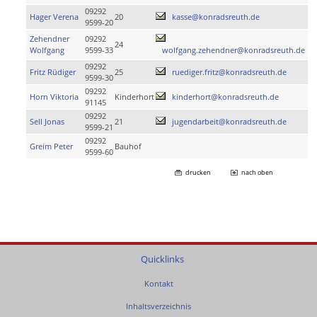
09292
Hager Verena
20
kasse@konradsreuth.de
9599-20
Zehendner
09292
24
Wolfgang
9599-33
wolfgang.zehendner@konradsreuth.de
09292
Fritz Rüdiger
25
ruediger.fritz@konradsreuth.de
9599-30
09292
Horn Viktoria
Kinderhort
kinderhort@konradsreuth.de
91145
09292
Sell Jonas
21
jugendarbeit@konradsreuth.de
9599-21
09292
Greim Peter
Bauhof
9599-60
drucken
nach oben
Quicklinks
Kontakt
Inhaltsverzeichnis