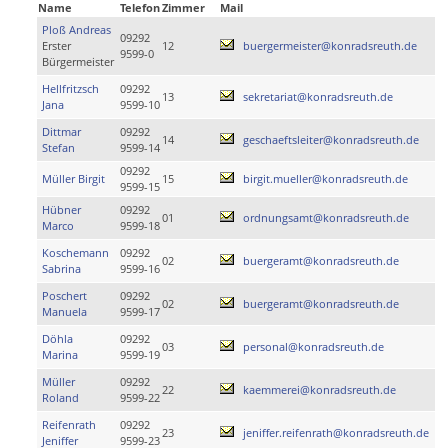
Name
Telefon
Zimmer
Mail
Ploß Andreas
09292
Erster
12
buergermeister@konradsreuth.de
9599-0
Bürgermeister
Hellfritzsch
09292
13
sekretariat@konradsreuth.de
Jana
9599-10
Dittmar
09292
14
geschaeftsleiter@konradsreuth.de
Stefan
9599-14
09292
Müller Birgit
15
birgit.mueller@konradsreuth.de
9599-15
Hübner
09292
01
ordnungsamt@konradsreuth.de
Marco
9599-18
Koschemann
09292
02
buergeramt@konradsreuth.de
Sabrina
9599-16
Poschert
09292
02
buergeramt@konradsreuth.de
Manuela
9599-17
Döhla
09292
03
personal@konradsreuth.de
Marina
9599-19
Müller
09292
22
kaemmerei@konradsreuth.de
Roland
9599-22
Reifenrath
09292
23
jeniffer.reifenrath@konradsreuth.de
Jeniffer
9599-23