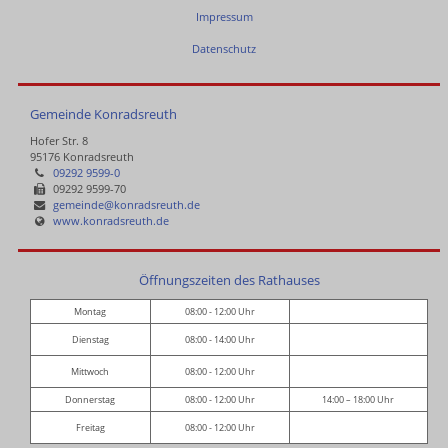
Impressum
Datenschutz
Gemeinde Konradsreuth
Hofer Str. 8
95176 Konradsreuth
09292 9599-0
09292 9599-70
gemeinde@konradsreuth.de
www.konradsreuth.de
Öffnungszeiten des Rathauses
Montag
08:00 - 12:00 Uhr
Dienstag
08:00 - 14:00 Uhr
Mittwoch
08:00 - 12:00 Uhr
Donnerstag
08:00 - 12:00 Uhr
14:00 – 18:00 Uhr
Freitag
08:00 - 12:00 Uhr