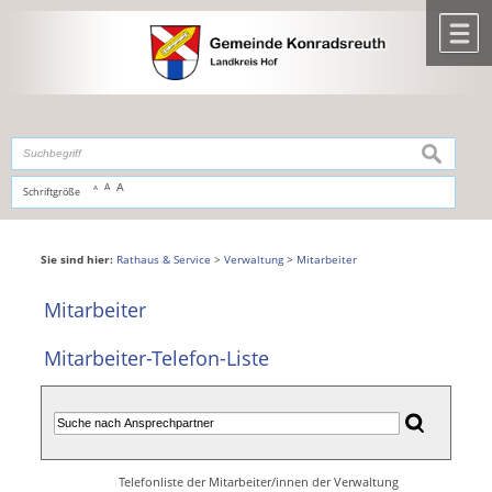
Zum Inhalt
,
zur Navigation
oder
zur Startseite
springen.
chließen
M
suchen
A
A
Schriftgröße
A
Sie sind hier:
Rathaus & Service
>
Verwaltung
>
Mitarbeiter
Mitarbeiter
Mitarbeiter-Telefon-Liste
Telefonliste der Mitarbeiter/innen der Verwaltung