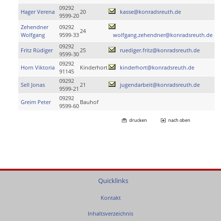
09292
Hager Verena
20
kasse@konradsreuth.de
9599-20
Zehendner
09292
24
Wolfgang
9599-33
wolfgang.zehendner@konradsreuth.de
09292
Fritz Rüdiger
25
ruediger.fritz@konradsreuth.de
9599-30
09292
Horn Viktoria
Kinderhort
kinderhort@konradsreuth.de
91145
09292
Sell Jonas
21
jugendarbeit@konradsreuth.de
9599-21
09292
Greim Peter
Bauhof
9599-60
drucken
nach oben
Quicklinks
Kontakt
Inhaltsverzeichnis