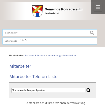
Zum Inhalt
,
zur Navigation
oder
zur Startseite
springen.
chließen
M
suchen
A
A
Schriftgröße
A
Sie sind hier:
Rathaus & Service
>
Verwaltung
>
Mitarbeiter
Mitarbeiter
Mitarbeiter-Telefon-Liste
Telefonliste der Mitarbeiter/innen der Verwaltung