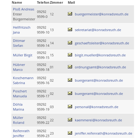
Name
Telefon
Zimmer
Mail
Ploß Andreas
09292
Erster
12
buergermeister@konradsreuth.de
9599-0
Bürgermeister
Hellfritzsch
09292
13
sekretariat@konradsreuth.de
Jana
9599-10
Dittmar
09292
14
geschaeftsleiter@konradsreuth.de
Stefan
9599-14
09292
Müller Birgit
15
birgit.mueller@konradsreuth.de
9599-15
Hübner
09292
01
ordnungsamt@konradsreuth.de
Marco
9599-18
Koschemann
09292
02
buergeramt@konradsreuth.de
Sabrina
9599-16
Poschert
09292
02
buergeramt@konradsreuth.de
Manuela
9599-17
Döhla
09292
03
personal@konradsreuth.de
Marina
9599-19
Müller
09292
22
kaemmerei@konradsreuth.de
Roland
9599-22
Reifenrath
09292
23
jeniffer.reifenrath@konradsreuth.de
Jeniffer
9599-23