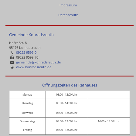
Impressum
Datenschutz
Gemeinde Konradsreuth
Hofer Str. 8
95176 Konradsreuth
09292 9599-0
09292 9599-70
gemeinde@konradsreuth.de
www.konradsreuth.de
Öffnungszeiten des Rathauses
Montag
08:00 - 12:00 Uhr
Dienstag
08:00 - 14:00 Uhr
Mittwoch
08:00 - 12:00 Uhr
Donnerstag
08:00 - 12:00 Uhr
14:00 – 18:00 Uhr
Freitag
08:00 - 12:00 Uhr