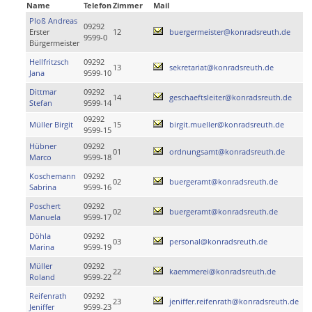
Name
Telefon
Zimmer
Mail
Ploß Andreas
09292
Erster
12
buergermeister@konradsreuth.de
9599-0
Bürgermeister
Hellfritzsch
09292
13
sekretariat@konradsreuth.de
Jana
9599-10
Dittmar
09292
14
geschaeftsleiter@konradsreuth.de
Stefan
9599-14
09292
Müller Birgit
15
birgit.mueller@konradsreuth.de
9599-15
Hübner
09292
01
ordnungsamt@konradsreuth.de
Marco
9599-18
Koschemann
09292
02
buergeramt@konradsreuth.de
Sabrina
9599-16
Poschert
09292
02
buergeramt@konradsreuth.de
Manuela
9599-17
Döhla
09292
03
personal@konradsreuth.de
Marina
9599-19
Müller
09292
22
kaemmerei@konradsreuth.de
Roland
9599-22
Reifenrath
09292
23
jeniffer.reifenrath@konradsreuth.de
Jeniffer
9599-23