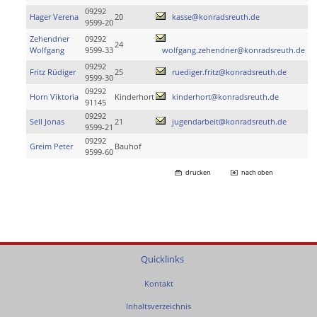
09292
Hager Verena
20
kasse@konradsreuth.de
9599-20
Zehendner
09292
24
Wolfgang
9599-33
wolfgang.zehendner@konradsreuth.de
09292
Fritz Rüdiger
25
ruediger.fritz@konradsreuth.de
9599-30
09292
Horn Viktoria
Kinderhort
kinderhort@konradsreuth.de
91145
09292
Sell Jonas
21
jugendarbeit@konradsreuth.de
9599-21
09292
Greim Peter
Bauhof
9599-60
drucken
nach oben
Quicklinks
Kontakt
Inhaltsverzeichnis