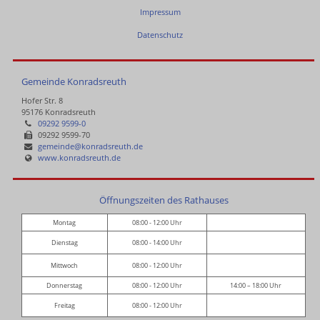
Impressum
Datenschutz
Gemeinde Konradsreuth
Hofer Str. 8
95176 Konradsreuth
09292 9599-0
09292 9599-70
gemeinde@konradsreuth.de
www.konradsreuth.de
Öffnungszeiten des Rathauses
Montag
08:00 - 12:00 Uhr
Dienstag
08:00 - 14:00 Uhr
Mittwoch
08:00 - 12:00 Uhr
Donnerstag
08:00 - 12:00 Uhr
14:00 – 18:00 Uhr
Freitag
08:00 - 12:00 Uhr