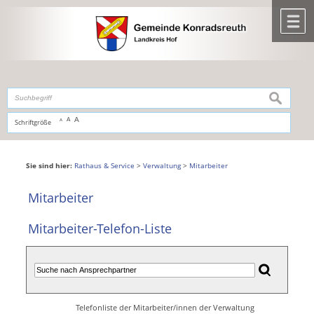
Zum Inhalt
,
zur Navigation
oder
zur Startseite
springen.
chließen
M
suchen
A
A
Schriftgröße
A
Sie sind hier:
Rathaus & Service
>
Verwaltung
>
Mitarbeiter
Mitarbeiter
Mitarbeiter-Telefon-Liste
Telefonliste der Mitarbeiter/innen der Verwaltung