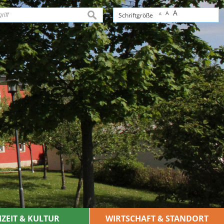
A
A
suchen
Schriftgröße
A
IZEIT & KULTUR
WIRTSCHAFT & STANDORT