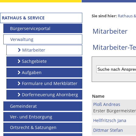
Sie sind hier:
Rathaus &
RATHAUS & SERVICE
Bürgerserviceportal
Mitarbeiter
Verwaltung
Mitarbeiter-Te
Mitarbeiter
Sachgebiete
Aufgaben
Formulare und Merkblätter
Dorferneuerung Ahornberg
Name
Ploß Andreas
Gemeinderat
Erster Bürgermeister
Ver- und Entsorgung
Hellfritzsch Jana
Ortsrecht & Satzungen
Dittmar Stefan