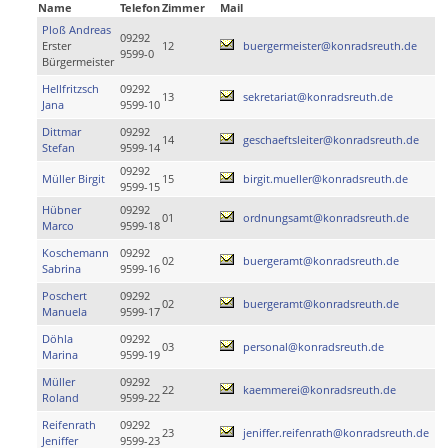
Name
Telefon
Zimmer
Mail
Ploß Andreas
09292
Erster
12
buergermeister@konradsreuth.de
9599-0
Bürgermeister
Hellfritzsch
09292
13
sekretariat@konradsreuth.de
Jana
9599-10
Dittmar
09292
14
geschaeftsleiter@konradsreuth.de
Stefan
9599-14
09292
Müller Birgit
15
birgit.mueller@konradsreuth.de
9599-15
Hübner
09292
01
ordnungsamt@konradsreuth.de
Marco
9599-18
Koschemann
09292
02
buergeramt@konradsreuth.de
Sabrina
9599-16
Poschert
09292
02
buergeramt@konradsreuth.de
Manuela
9599-17
Döhla
09292
03
personal@konradsreuth.de
Marina
9599-19
Müller
09292
22
kaemmerei@konradsreuth.de
Roland
9599-22
Reifenrath
09292
23
jeniffer.reifenrath@konradsreuth.de
Jeniffer
9599-23