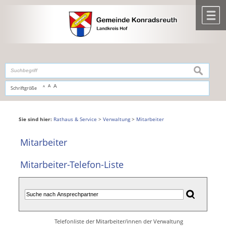
Zum Inhalt
,
zur Navigation
oder
zur Startseite
springen.
chließen
M
suchen
A
A
Schriftgröße
A
Sie sind hier:
Rathaus & Service
>
Verwaltung
>
Mitarbeiter
Mitarbeiter
Mitarbeiter-Telefon-Liste
Telefonliste der Mitarbeiter/innen der Verwaltung