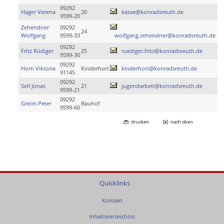
09292
Hager Verena
20
kasse@konradsreuth.de
9599-20
Zehendner
09292
24
Wolfgang
9599-33
wolfgang.zehendner@konradsreuth.de
09292
Fritz Rüdiger
25
ruediger.fritz@konradsreuth.de
9599-30
09292
Horn Viktoria
Kinderhort
kinderhort@konradsreuth.de
91145
09292
Sell Jonas
21
jugendarbeit@konradsreuth.de
9599-21
09292
Greim Peter
Bauhof
9599-60
drucken
nach oben
Quicklinks
Kontakt
Inhaltsverzeichnis