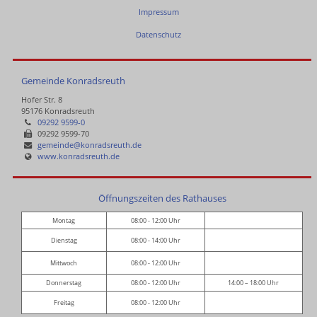
Impressum
Datenschutz
Gemeinde Konradsreuth
Hofer Str. 8
95176 Konradsreuth
09292 9599-0
09292 9599-70
gemeinde@konradsreuth.de
www.konradsreuth.de
Öffnungszeiten des Rathauses
Montag
08:00 - 12:00 Uhr
Dienstag
08:00 - 14:00 Uhr
Mittwoch
08:00 - 12:00 Uhr
Donnerstag
08:00 - 12:00 Uhr
14:00 – 18:00 Uhr
Freitag
08:00 - 12:00 Uhr