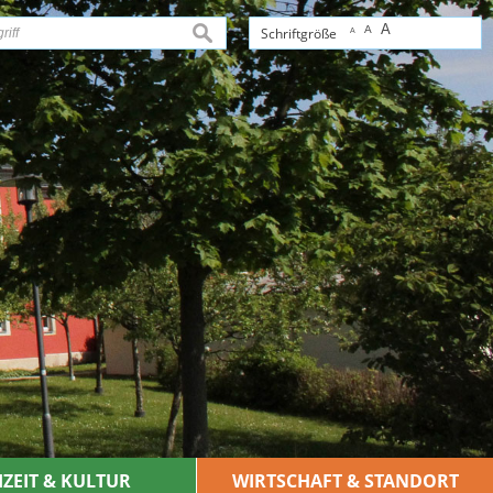
A
A
suchen
Schriftgröße
A
IZEIT & KULTUR
WIRTSCHAFT & STANDORT