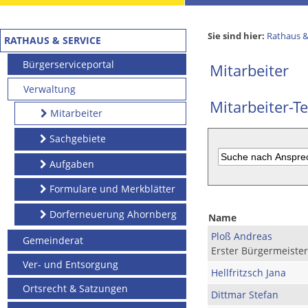
Sie sind hier:
Rathaus &
RATHAUS & SERVICE
Bürgerserviceportal
Mitarbeiter
Verwaltung
Mitarbeiter-Te
Mitarbeiter
Sachgebiete
Aufgaben
Formulare und Merkblätter
Dorferneuerung Ahornberg
Name
Ploß Andreas
Gemeinderat
Erster Bürgermeister
Ver- und Entsorgung
Hellfritzsch Jana
Ortsrecht & Satzungen
Dittmar Stefan