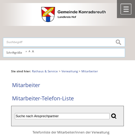
Zum Inhalt
,
zur Navigation
oder
zur Startseite
springen.
chließen
M
suchen
A
A
Schriftgröße
A
Sie sind hier:
Rathaus & Service
>
Verwaltung
>
Mitarbeiter
Mitarbeiter
Mitarbeiter-Telefon-Liste
Telefonliste der Mitarbeiter/innen der Verwaltung