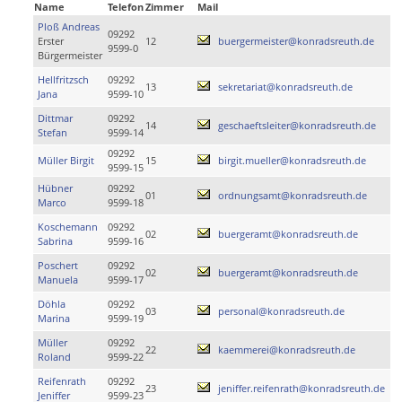
Name
Telefon
Zimmer
Mail
Ploß Andreas
09292
Erster
12
buergermeister@konradsreuth.de
9599-0
Bürgermeister
Hellfritzsch
09292
13
sekretariat@konradsreuth.de
Jana
9599-10
Dittmar
09292
14
geschaeftsleiter@konradsreuth.de
Stefan
9599-14
09292
Müller Birgit
15
birgit.mueller@konradsreuth.de
9599-15
Hübner
09292
01
ordnungsamt@konradsreuth.de
Marco
9599-18
Koschemann
09292
02
buergeramt@konradsreuth.de
Sabrina
9599-16
Poschert
09292
02
buergeramt@konradsreuth.de
Manuela
9599-17
Döhla
09292
03
personal@konradsreuth.de
Marina
9599-19
Müller
09292
22
kaemmerei@konradsreuth.de
Roland
9599-22
Reifenrath
09292
23
jeniffer.reifenrath@konradsreuth.de
Jeniffer
9599-23