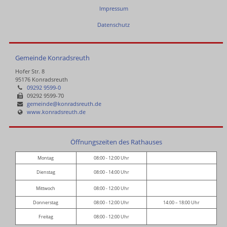
Impressum
Datenschutz
Gemeinde Konradsreuth
Hofer Str. 8
95176 Konradsreuth
09292 9599-0
09292 9599-70
gemeinde@konradsreuth.de
www.konradsreuth.de
Öffnungszeiten des Rathauses
Montag
08:00 - 12:00 Uhr
Dienstag
08:00 - 14:00 Uhr
Mittwoch
08:00 - 12:00 Uhr
Donnerstag
08:00 - 12:00 Uhr
14:00 – 18:00 Uhr
Freitag
08:00 - 12:00 Uhr