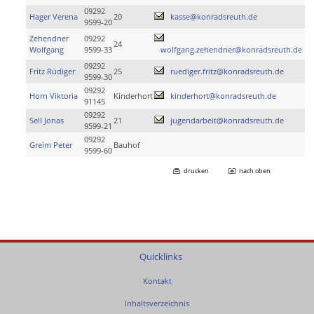
09292
Hager Verena
20
kasse@konradsreuth.de
9599-20
Zehendner
09292
24
Wolfgang
9599-33
wolfgang.zehendner@konradsreuth.de
09292
Fritz Rüdiger
25
ruediger.fritz@konradsreuth.de
9599-30
09292
Horn Viktoria
Kinderhort
kinderhort@konradsreuth.de
91145
09292
Sell Jonas
21
jugendarbeit@konradsreuth.de
9599-21
09292
Greim Peter
Bauhof
9599-60
drucken
nach oben
Quicklinks
Kontakt
Inhaltsverzeichnis