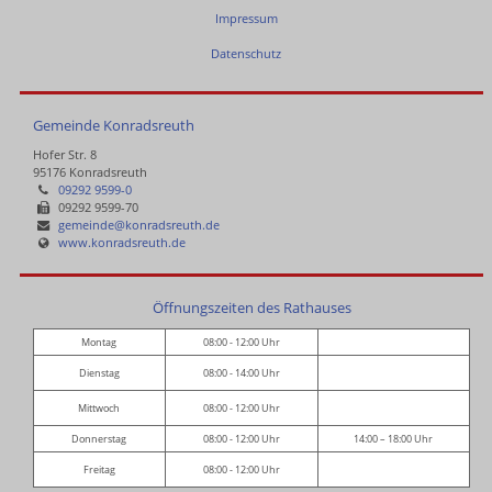
Impressum
Datenschutz
Gemeinde Konradsreuth
Hofer Str. 8
95176 Konradsreuth
09292 9599-0
09292 9599-70
gemeinde@konradsreuth.de
www.konradsreuth.de
Öffnungszeiten des Rathauses
Montag
08:00 - 12:00 Uhr
Dienstag
08:00 - 14:00 Uhr
Mittwoch
08:00 - 12:00 Uhr
Donnerstag
08:00 - 12:00 Uhr
14:00 – 18:00 Uhr
Freitag
08:00 - 12:00 Uhr