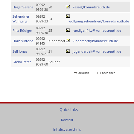
09292
Hager Verena
20
kasse@konradsreuth.de
9599-20
Zehendner
09292
24
Wolfgang
9599-33
wolfgang.zehendner@konradsreuth.de
09292
Fritz Rüdiger
25
ruediger.fritz@konradsreuth.de
9599-30
09292
Horn Viktoria
Kinderhort
kinderhort@konradsreuth.de
91145
09292
Sell Jonas
21
jugendarbeit@konradsreuth.de
9599-21
09292
Greim Peter
Bauhof
9599-60
drucken
nach oben
Quicklinks
Kontakt
Inhaltsverzeichnis