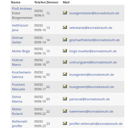
Name
Telefon
Zimmer
Mail
Ploß Andreas
09292
Erster
12
buergermeister@konradsreuth.de
9599-0
Bürgermeister
Hellfritzsch
09292
13
sekretariat@konradsreuth.de
Jana
9599-10
Dittmar
09292
14
geschaeftsleiter@konradsreuth.de
Stefan
9599-14
09292
Müller Birgit
15
birgit.mueller@konradsreuth.de
9599-15
Hübner
09292
01
ordnungsamt@konradsreuth.de
Marco
9599-18
Koschemann
09292
02
buergeramt@konradsreuth.de
Sabrina
9599-16
Poschert
09292
02
buergeramt@konradsreuth.de
Manuela
9599-17
Döhla
09292
03
personal@konradsreuth.de
Marina
9599-19
Müller
09292
22
kaemmerei@konradsreuth.de
Roland
9599-22
Reifenrath
09292
23
jeniffer.reifenrath@konradsreuth.de
Jeniffer
9599-23