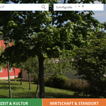
A
A
suchen
Schriftgröße
A
IZEIT & KULTUR
WIRTSCHAFT & STANDORT