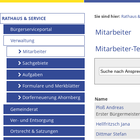
Sie sind hier:
Rathaus &
RATHAUS & SERVICE
Bürgerserviceportal
Mitarbeiter
Verwaltung
Mitarbeiter-Te
Mitarbeiter
Sachgebiete
Aufgaben
Formulare und Merkblätter
Dorferneuerung Ahornberg
Name
Ploß Andreas
Gemeinderat
Erster Bürgermeister
Ver- und Entsorgung
Hellfritzsch Jana
Ortsrecht & Satzungen
Dittmar Stefan