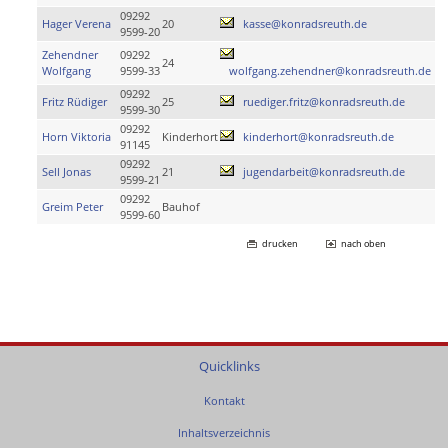
09292
Hager Verena
20
kasse@konradsreuth.de
9599-20
Zehendner
09292
24
Wolfgang
9599-33
wolfgang.zehendner@konradsreuth.de
09292
Fritz Rüdiger
25
ruediger.fritz@konradsreuth.de
9599-30
09292
Horn Viktoria
Kinderhort
kinderhort@konradsreuth.de
91145
09292
Sell Jonas
21
jugendarbeit@konradsreuth.de
9599-21
09292
Greim Peter
Bauhof
9599-60
drucken
nach oben
Quicklinks
Kontakt
Inhaltsverzeichnis