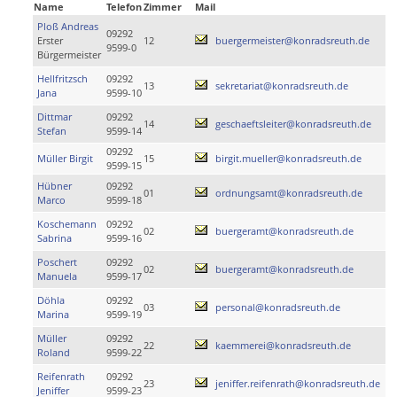
Name
Telefon
Zimmer
Mail
Ploß Andreas
09292
Erster
12
buergermeister@konradsreuth.de
9599-0
Bürgermeister
Hellfritzsch
09292
13
sekretariat@konradsreuth.de
Jana
9599-10
Dittmar
09292
14
geschaeftsleiter@konradsreuth.de
Stefan
9599-14
09292
Müller Birgit
15
birgit.mueller@konradsreuth.de
9599-15
Hübner
09292
01
ordnungsamt@konradsreuth.de
Marco
9599-18
Koschemann
09292
02
buergeramt@konradsreuth.de
Sabrina
9599-16
Poschert
09292
02
buergeramt@konradsreuth.de
Manuela
9599-17
Döhla
09292
03
personal@konradsreuth.de
Marina
9599-19
Müller
09292
22
kaemmerei@konradsreuth.de
Roland
9599-22
Reifenrath
09292
23
jeniffer.reifenrath@konradsreuth.de
Jeniffer
9599-23