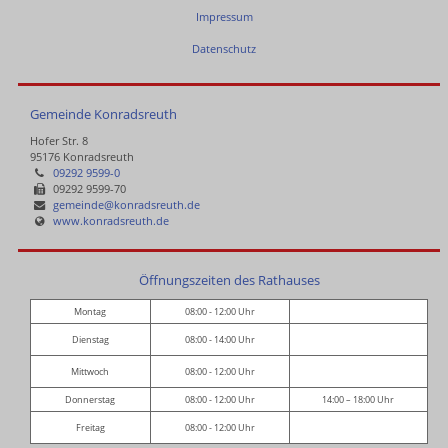
Impressum
Datenschutz
Gemeinde Konradsreuth
Hofer Str. 8
95176 Konradsreuth
09292 9599-0
09292 9599-70
gemeinde@konradsreuth.de
www.konradsreuth.de
Öffnungszeiten des Rathauses
Montag
08:00 - 12:00 Uhr
Dienstag
08:00 - 14:00 Uhr
Mittwoch
08:00 - 12:00 Uhr
Donnerstag
08:00 - 12:00 Uhr
14:00 – 18:00 Uhr
Freitag
08:00 - 12:00 Uhr