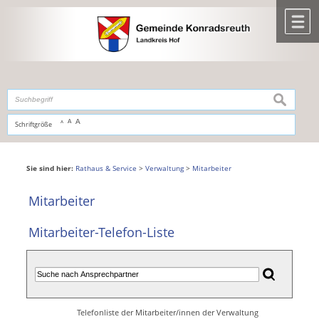
Zum Inhalt
,
zur Navigation
oder
zur Startseite
springen.
chließen
M
suchen
A
A
Schriftgröße
A
Sie sind hier:
Rathaus & Service
>
Verwaltung
>
Mitarbeiter
Mitarbeiter
Mitarbeiter-Telefon-Liste
Telefonliste der Mitarbeiter/innen der Verwaltung