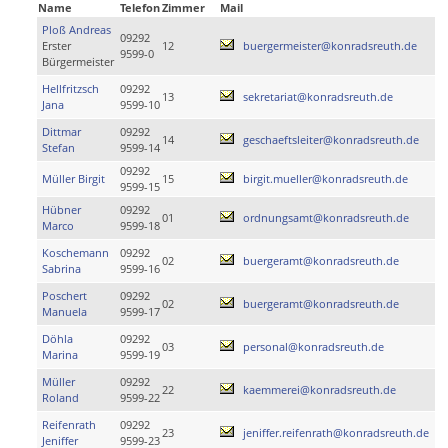
Name
Telefon
Zimmer
Mail
Ploß Andreas
09292
Erster
12
buergermeister@konradsreuth.de
9599-0
Bürgermeister
Hellfritzsch
09292
13
sekretariat@konradsreuth.de
Jana
9599-10
Dittmar
09292
14
geschaeftsleiter@konradsreuth.de
Stefan
9599-14
09292
Müller Birgit
15
birgit.mueller@konradsreuth.de
9599-15
Hübner
09292
01
ordnungsamt@konradsreuth.de
Marco
9599-18
Koschemann
09292
02
buergeramt@konradsreuth.de
Sabrina
9599-16
Poschert
09292
02
buergeramt@konradsreuth.de
Manuela
9599-17
Döhla
09292
03
personal@konradsreuth.de
Marina
9599-19
Müller
09292
22
kaemmerei@konradsreuth.de
Roland
9599-22
Reifenrath
09292
23
jeniffer.reifenrath@konradsreuth.de
Jeniffer
9599-23