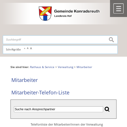
Zum Inhalt
,
zur Navigation
oder
zur Startseite
springen.
chließen
M
suchen
A
A
Schriftgröße
A
Sie sind hier:
Rathaus & Service
>
Verwaltung
>
Mitarbeiter
Mitarbeiter
Mitarbeiter-Telefon-Liste
Telefonliste der Mitarbeiter/innen der Verwaltung