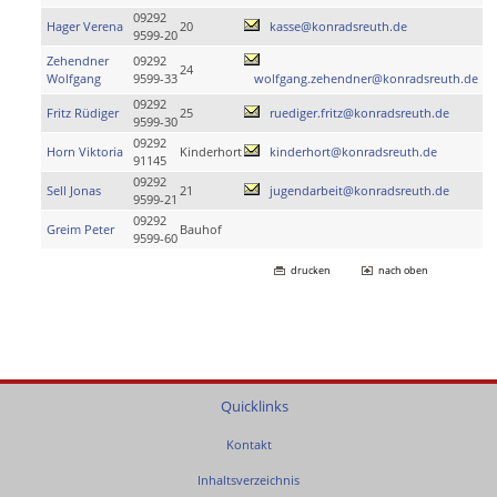
09292
Hager Verena
20
kasse@konradsreuth.de
9599-20
Zehendner
09292
24
Wolfgang
9599-33
wolfgang.zehendner@konradsreuth.de
09292
Fritz Rüdiger
25
ruediger.fritz@konradsreuth.de
9599-30
09292
Horn Viktoria
Kinderhort
kinderhort@konradsreuth.de
91145
09292
Sell Jonas
21
jugendarbeit@konradsreuth.de
9599-21
09292
Greim Peter
Bauhof
9599-60
drucken
nach oben
Quicklinks
Kontakt
Inhaltsverzeichnis