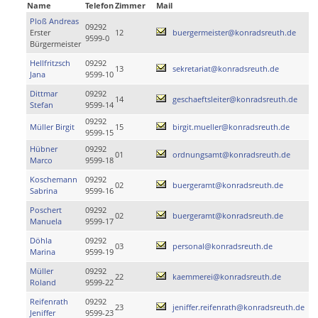
Name
Telefon
Zimmer
Mail
Ploß Andreas
09292
Erster
12
buergermeister@konradsreuth.de
9599-0
Bürgermeister
Hellfritzsch
09292
13
sekretariat@konradsreuth.de
Jana
9599-10
Dittmar
09292
14
geschaeftsleiter@konradsreuth.de
Stefan
9599-14
09292
Müller Birgit
15
birgit.mueller@konradsreuth.de
9599-15
Hübner
09292
01
ordnungsamt@konradsreuth.de
Marco
9599-18
Koschemann
09292
02
buergeramt@konradsreuth.de
Sabrina
9599-16
Poschert
09292
02
buergeramt@konradsreuth.de
Manuela
9599-17
Döhla
09292
03
personal@konradsreuth.de
Marina
9599-19
Müller
09292
22
kaemmerei@konradsreuth.de
Roland
9599-22
Reifenrath
09292
23
jeniffer.reifenrath@konradsreuth.de
Jeniffer
9599-23