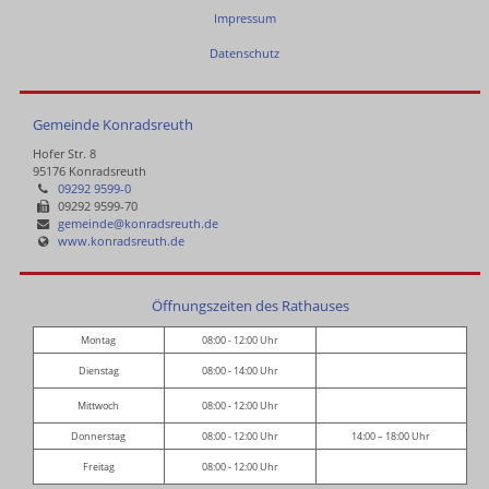
Impressum
Datenschutz
Gemeinde Konradsreuth
Hofer Str. 8
95176 Konradsreuth
09292 9599-0
09292 9599-70
gemeinde@konradsreuth.de
www.konradsreuth.de
Öffnungszeiten des Rathauses
Montag
08:00 - 12:00 Uhr
Dienstag
08:00 - 14:00 Uhr
Mittwoch
08:00 - 12:00 Uhr
Donnerstag
08:00 - 12:00 Uhr
14:00 – 18:00 Uhr
Freitag
08:00 - 12:00 Uhr