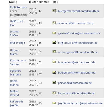
Name
Telefon
Zimmer
Mail
Ploß Andreas
09292
Erster
12
buergermeister@konradsreuth.de
9599-0
Bürgermeister
Hellfritzsch
09292
13
sekretariat@konradsreuth.de
Jana
9599-10
Dittmar
09292
14
geschaeftsleiter@konradsreuth.de
Stefan
9599-14
09292
Müller Birgit
15
birgit.mueller@konradsreuth.de
9599-15
Hübner
09292
01
ordnungsamt@konradsreuth.de
Marco
9599-18
Koschemann
09292
02
buergeramt@konradsreuth.de
Sabrina
9599-16
Poschert
09292
02
buergeramt@konradsreuth.de
Manuela
9599-17
Döhla
09292
03
personal@konradsreuth.de
Marina
9599-19
Müller
09292
22
kaemmerei@konradsreuth.de
Roland
9599-22
Reifenrath
09292
23
jeniffer.reifenrath@konradsreuth.de
Jeniffer
9599-23