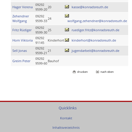
09292
Hager Verena
20
kasse@konradsreuth.de
9599-20
Zehendner
09292
24
Wolfgang
9599-33
wolfgang.zehendner@konradsreuth.de
09292
Fritz Rüdiger
25
ruediger.fritz@konradsreuth.de
9599-30
09292
Horn Viktoria
Kinderhort
kinderhort@konradsreuth.de
91145
09292
Sell Jonas
21
jugendarbeit@konradsreuth.de
9599-21
09292
Greim Peter
Bauhof
9599-60
drucken
nach oben
Quicklinks
Kontakt
Inhaltsverzeichnis