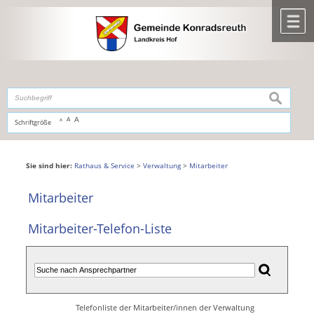
Zum Inhalt
,
zur Navigation
oder
zur Startseite
springen.
chließen
M
suchen
A
A
Schriftgröße
A
Sie sind hier:
Rathaus & Service
>
Verwaltung
>
Mitarbeiter
Mitarbeiter
Mitarbeiter-Telefon-Liste
Telefonliste der Mitarbeiter/innen der Verwaltung