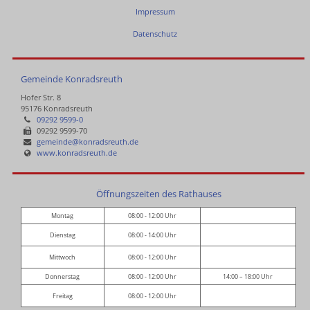
Impressum
Datenschutz
Gemeinde Konradsreuth
Hofer Str. 8
95176 Konradsreuth
09292 9599-0
09292 9599-70
gemeinde@konradsreuth.de
www.konradsreuth.de
Öffnungszeiten des Rathauses
Montag
08:00 - 12:00 Uhr
Dienstag
08:00 - 14:00 Uhr
Mittwoch
08:00 - 12:00 Uhr
Donnerstag
08:00 - 12:00 Uhr
14:00 – 18:00 Uhr
Freitag
08:00 - 12:00 Uhr