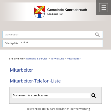
Zum Inhalt
,
zur Navigation
oder
zur Startseite
springen.
chließen
M
suchen
A
A
Schriftgröße
A
Sie sind hier:
Rathaus & Service
>
Verwaltung
>
Mitarbeiter
Mitarbeiter
Mitarbeiter-Telefon-Liste
Telefonliste der Mitarbeiter/innen der Verwaltung