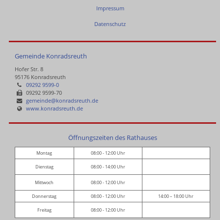
Impressum
Datenschutz
Gemeinde Konradsreuth
Hofer Str. 8
95176 Konradsreuth
09292 9599-0
09292 9599-70
gemeinde@konradsreuth.de
www.konradsreuth.de
Öffnungszeiten des Rathauses
Montag
08:00 - 12:00 Uhr
Dienstag
08:00 - 14:00 Uhr
Mittwoch
08:00 - 12:00 Uhr
Donnerstag
08:00 - 12:00 Uhr
14:00 – 18:00 Uhr
Freitag
08:00 - 12:00 Uhr