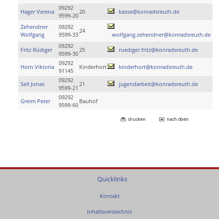
09292
Hager Verena
20
kasse@konradsreuth.de
9599-20
Zehendner
09292
24
Wolfgang
9599-33
wolfgang.zehendner@konradsreuth.de
09292
Fritz Rüdiger
25
ruediger.fritz@konradsreuth.de
9599-30
09292
Horn Viktoria
Kinderhort
kinderhort@konradsreuth.de
91145
09292
Sell Jonas
21
jugendarbeit@konradsreuth.de
9599-21
09292
Greim Peter
Bauhof
9599-60
drucken
nach oben
Quicklinks
Kontakt
Inhaltsverzeichnis