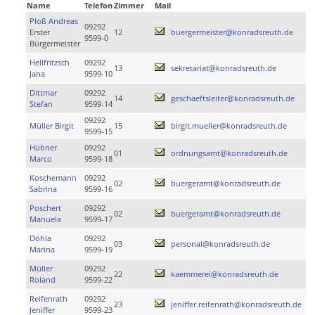
Name
Telefon
Zimmer
Mail
Ploß Andreas
09292
Erster
12
buergermeister@konradsreuth.de
9599-0
Bürgermeister
Hellfritzsch
09292
13
sekretariat@konradsreuth.de
Jana
9599-10
Dittmar
09292
14
geschaeftsleiter@konradsreuth.de
Stefan
9599-14
09292
Müller Birgit
15
birgit.mueller@konradsreuth.de
9599-15
Hübner
09292
01
ordnungsamt@konradsreuth.de
Marco
9599-18
Koschemann
09292
02
buergeramt@konradsreuth.de
Sabrina
9599-16
Poschert
09292
02
buergeramt@konradsreuth.de
Manuela
9599-17
Döhla
09292
03
personal@konradsreuth.de
Marina
9599-19
Müller
09292
22
kaemmerei@konradsreuth.de
Roland
9599-22
Reifenrath
09292
23
jeniffer.reifenrath@konradsreuth.de
Jeniffer
9599-23