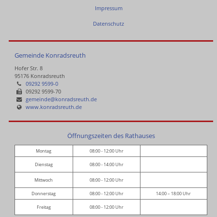
Impressum
Datenschutz
Gemeinde Konradsreuth
Hofer Str. 8
95176 Konradsreuth
09292 9599-0
09292 9599-70
gemeinde@konradsreuth.de
www.konradsreuth.de
Öffnungszeiten des Rathauses
Montag
08:00 - 12:00 Uhr
Dienstag
08:00 - 14:00 Uhr
Mittwoch
08:00 - 12:00 Uhr
Donnerstag
08:00 - 12:00 Uhr
14:00 – 18:00 Uhr
Freitag
08:00 - 12:00 Uhr