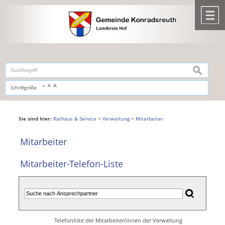
Zum Inhalt
,
zur Navigation
oder
zur Startseite
springen.
chließen
M
suchen
A
A
Schriftgröße
A
Sie sind hier:
Rathaus & Service
>
Verwaltung
>
Mitarbeiter
Mitarbeiter
Mitarbeiter-Telefon-Liste
Telefonliste der Mitarbeiter/innen der Verwaltung