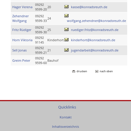
09292
Hager Verena
20
kasse@konradsreuth.de
9599-20
Zehendner
09292
24
Wolfgang
9599-33
wolfgang.zehendner@konradsreuth.de
09292
Fritz Rüdiger
25
ruediger.fritz@konradsreuth.de
9599-30
09292
Horn Viktoria
Kinderhort
kinderhort@konradsreuth.de
91145
09292
Sell Jonas
21
jugendarbeit@konradsreuth.de
9599-21
09292
Greim Peter
Bauhof
9599-60
drucken
nach oben
Quicklinks
Kontakt
Inhaltsverzeichnis