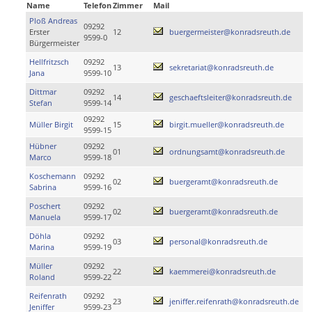
Name
Telefon
Zimmer
Mail
Ploß Andreas
09292
Erster
12
buergermeister@konradsreuth.de
9599-0
Bürgermeister
Hellfritzsch
09292
13
sekretariat@konradsreuth.de
Jana
9599-10
Dittmar
09292
14
geschaeftsleiter@konradsreuth.de
Stefan
9599-14
09292
Müller Birgit
15
birgit.mueller@konradsreuth.de
9599-15
Hübner
09292
01
ordnungsamt@konradsreuth.de
Marco
9599-18
Koschemann
09292
02
buergeramt@konradsreuth.de
Sabrina
9599-16
Poschert
09292
02
buergeramt@konradsreuth.de
Manuela
9599-17
Döhla
09292
03
personal@konradsreuth.de
Marina
9599-19
Müller
09292
22
kaemmerei@konradsreuth.de
Roland
9599-22
Reifenrath
09292
23
jeniffer.reifenrath@konradsreuth.de
Jeniffer
9599-23