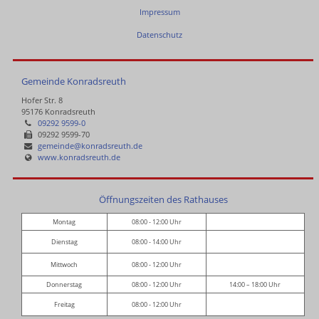
Impressum
Datenschutz
Gemeinde Konradsreuth
Hofer Str. 8
95176 Konradsreuth
09292 9599-0
09292 9599-70
gemeinde@konradsreuth.de
www.konradsreuth.de
Öffnungszeiten des Rathauses
Montag
08:00 - 12:00 Uhr
Dienstag
08:00 - 14:00 Uhr
Mittwoch
08:00 - 12:00 Uhr
Donnerstag
08:00 - 12:00 Uhr
14:00 – 18:00 Uhr
Freitag
08:00 - 12:00 Uhr