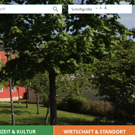
A
A
suchen
Schriftgröße
A
IZEIT & KULTUR
WIRTSCHAFT & STANDORT