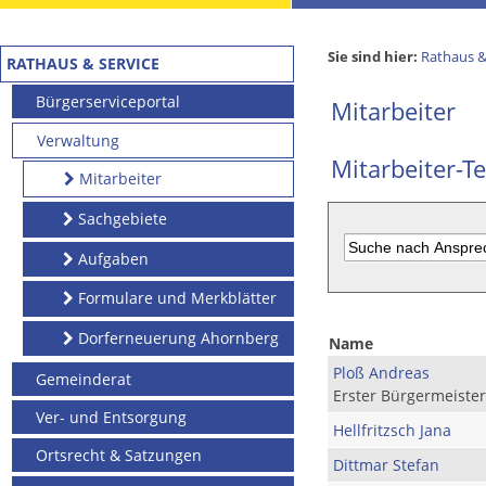
Sie sind hier:
Rathaus &
RATHAUS & SERVICE
Bürgerserviceportal
Mitarbeiter
Verwaltung
Mitarbeiter-Te
Mitarbeiter
Sachgebiete
Aufgaben
Formulare und Merkblätter
Dorferneuerung Ahornberg
Name
Ploß Andreas
Gemeinderat
Erster Bürgermeister
Ver- und Entsorgung
Hellfritzsch Jana
Ortsrecht & Satzungen
Dittmar Stefan