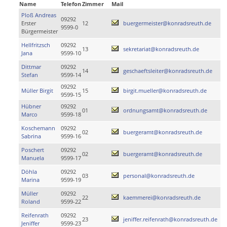
Name
Telefon
Zimmer
Mail
Ploß Andreas
09292
Erster
12
buergermeister@konradsreuth.de
9599-0
Bürgermeister
Hellfritzsch
09292
13
sekretariat@konradsreuth.de
Jana
9599-10
Dittmar
09292
14
geschaeftsleiter@konradsreuth.de
Stefan
9599-14
09292
Müller Birgit
15
birgit.mueller@konradsreuth.de
9599-15
Hübner
09292
01
ordnungsamt@konradsreuth.de
Marco
9599-18
Koschemann
09292
02
buergeramt@konradsreuth.de
Sabrina
9599-16
Poschert
09292
02
buergeramt@konradsreuth.de
Manuela
9599-17
Döhla
09292
03
personal@konradsreuth.de
Marina
9599-19
Müller
09292
22
kaemmerei@konradsreuth.de
Roland
9599-22
Reifenrath
09292
23
jeniffer.reifenrath@konradsreuth.de
Jeniffer
9599-23