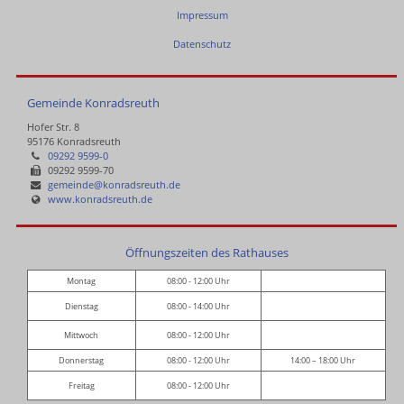
Impressum
Datenschutz
Gemeinde Konradsreuth
Hofer Str. 8
95176 Konradsreuth
09292 9599-0
09292 9599-70
gemeinde@konradsreuth.de
www.konradsreuth.de
Öffnungszeiten des Rathauses
Montag
08:00 - 12:00 Uhr
Dienstag
08:00 - 14:00 Uhr
Mittwoch
08:00 - 12:00 Uhr
Donnerstag
08:00 - 12:00 Uhr
14:00 – 18:00 Uhr
Freitag
08:00 - 12:00 Uhr