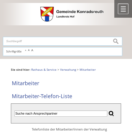
Zum Inhalt
,
zur Navigation
oder
zur Startseite
springen.
chließen
M
suchen
A
A
Schriftgröße
A
Sie sind hier:
Rathaus & Service
>
Verwaltung
>
Mitarbeiter
Mitarbeiter
Mitarbeiter-Telefon-Liste
Telefonliste der Mitarbeiter/innen der Verwaltung