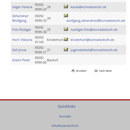
09292
Hager Verena
20
kasse@konradsreuth.de
9599-20
Zehendner
09292
24
Wolfgang
9599-33
wolfgang.zehendner@konradsreuth.de
09292
Fritz Rüdiger
25
ruediger.fritz@konradsreuth.de
9599-30
09292
Horn Viktoria
Kinderhort
kinderhort@konradsreuth.de
91145
09292
Sell Jonas
21
jugendarbeit@konradsreuth.de
9599-21
09292
Greim Peter
Bauhof
9599-60
drucken
nach oben
Quicklinks
Kontakt
Inhaltsverzeichnis