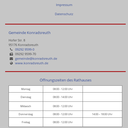
Impressum
Datenschutz
Gemeinde Konradsreuth
Hofer Str. 8
95176 Konradsreuth
09292 9599-0
09292 9599-70
gemeinde@konradsreuth.de
www.konradsreuth.de
Öffnungszeiten des Rathauses
Montag
08:00 - 12:00 Uhr
Dienstag
08:00 - 14:00 Uhr
Mittwoch
08:00 - 12:00 Uhr
Donnerstag
08:00 - 12:00 Uhr
14:00 – 18:00 Uhr
Freitag
08:00 - 12:00 Uhr