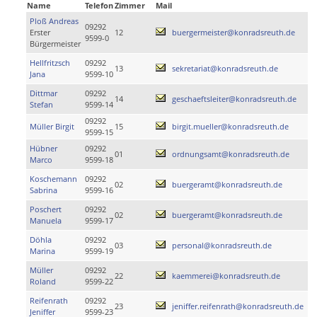
Name
Telefon
Zimmer
Mail
Ploß Andreas
09292
Erster
12
buergermeister@konradsreuth.de
9599-0
Bürgermeister
Hellfritzsch
09292
13
sekretariat@konradsreuth.de
Jana
9599-10
Dittmar
09292
14
geschaeftsleiter@konradsreuth.de
Stefan
9599-14
09292
Müller Birgit
15
birgit.mueller@konradsreuth.de
9599-15
Hübner
09292
01
ordnungsamt@konradsreuth.de
Marco
9599-18
Koschemann
09292
02
buergeramt@konradsreuth.de
Sabrina
9599-16
Poschert
09292
02
buergeramt@konradsreuth.de
Manuela
9599-17
Döhla
09292
03
personal@konradsreuth.de
Marina
9599-19
Müller
09292
22
kaemmerei@konradsreuth.de
Roland
9599-22
Reifenrath
09292
23
jeniffer.reifenrath@konradsreuth.de
Jeniffer
9599-23