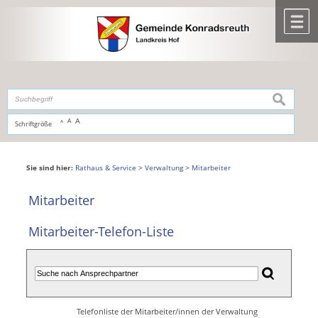
Zum Inhalt
,
zur Navigation
oder
zur Startseite
springen.
chließen
M
suchen
A
A
Schriftgröße
A
Sie sind hier:
Rathaus & Service
>
Verwaltung
>
Mitarbeiter
Mitarbeiter
Mitarbeiter-Telefon-Liste
Telefonliste der Mitarbeiter/innen der Verwaltung