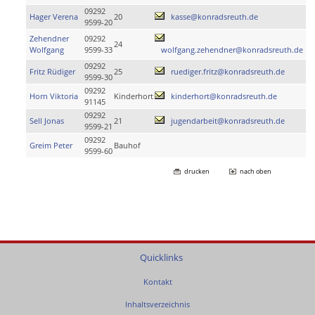
09292
Hager Verena
20
kasse@konradsreuth.de
9599-20
Zehendner
09292
24
Wolfgang
9599-33
wolfgang.zehendner@konradsreuth.de
09292
Fritz Rüdiger
25
ruediger.fritz@konradsreuth.de
9599-30
09292
Horn Viktoria
Kinderhort
kinderhort@konradsreuth.de
91145
09292
Sell Jonas
21
jugendarbeit@konradsreuth.de
9599-21
09292
Greim Peter
Bauhof
9599-60
drucken
nach oben
Quicklinks
Kontakt
Inhaltsverzeichnis