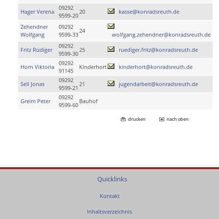
09292
Hager Verena
20
kasse@konradsreuth.de
9599-20
Zehendner
09292
24
Wolfgang
9599-33
wolfgang.zehendner@konradsreuth.de
09292
Fritz Rüdiger
25
ruediger.fritz@konradsreuth.de
9599-30
09292
Horn Viktoria
Kinderhort
kinderhort@konradsreuth.de
91145
09292
Sell Jonas
21
jugendarbeit@konradsreuth.de
9599-21
09292
Greim Peter
Bauhof
9599-60
drucken
nach oben
Quicklinks
Kontakt
Inhaltsverzeichnis