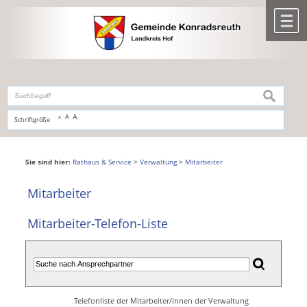
Zum Inhalt
,
zur Navigation
oder
zur Startseite
springen.
chließen
M
suchen
A
A
Schriftgröße
A
Sie sind hier:
Rathaus & Service
>
Verwaltung
>
Mitarbeiter
Mitarbeiter
Mitarbeiter-Telefon-Liste
Telefonliste der Mitarbeiter/innen der Verwaltung