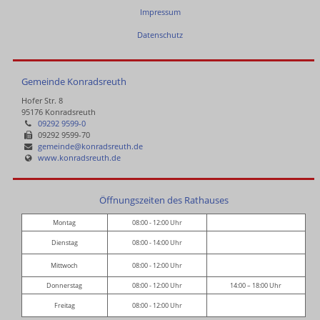
Impressum
Datenschutz
Gemeinde Konradsreuth
Hofer Str. 8
95176 Konradsreuth
09292 9599-0
09292 9599-70
gemeinde@konradsreuth.de
www.konradsreuth.de
Öffnungszeiten des Rathauses
Montag
08:00 - 12:00 Uhr
Dienstag
08:00 - 14:00 Uhr
Mittwoch
08:00 - 12:00 Uhr
Donnerstag
08:00 - 12:00 Uhr
14:00 – 18:00 Uhr
Freitag
08:00 - 12:00 Uhr