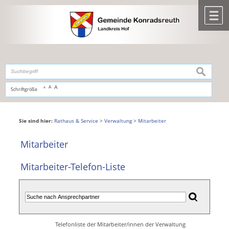
Zum Inhalt
,
zur Navigation
oder
zur Startseite
springen.
chließen
M
suchen
A
A
Schriftgröße
A
Sie sind hier:
Rathaus & Service
>
Verwaltung
>
Mitarbeiter
Mitarbeiter
Mitarbeiter-Telefon-Liste
Telefonliste der Mitarbeiter/innen der Verwaltung