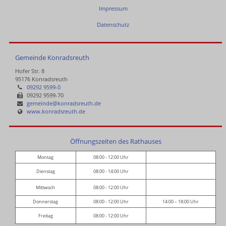
Impressum
Datenschutz
Gemeinde Konradsreuth
Hofer Str. 8
95176 Konradsreuth
09292 9599-0
09292 9599-70
gemeinde@konradsreuth.de
www.konradsreuth.de
Öffnungszeiten des Rathauses
Montag
08:00 - 12:00 Uhr
Dienstag
08:00 - 14:00 Uhr
Mittwoch
08:00 - 12:00 Uhr
Donnerstag
08:00 - 12:00 Uhr
14:00 – 18:00 Uhr
Freitag
08:00 - 12:00 Uhr