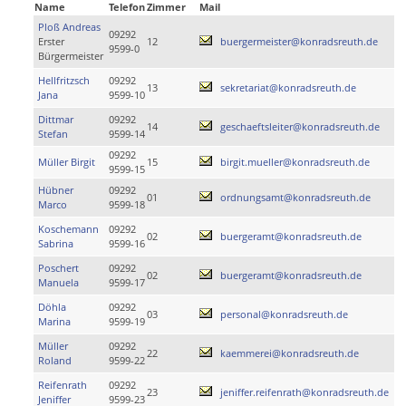
Name
Telefon
Zimmer
Mail
Ploß Andreas
09292
Erster
12
buergermeister@konradsreuth.de
9599-0
Bürgermeister
Hellfritzsch
09292
13
sekretariat@konradsreuth.de
Jana
9599-10
Dittmar
09292
14
geschaeftsleiter@konradsreuth.de
Stefan
9599-14
09292
Müller Birgit
15
birgit.mueller@konradsreuth.de
9599-15
Hübner
09292
01
ordnungsamt@konradsreuth.de
Marco
9599-18
Koschemann
09292
02
buergeramt@konradsreuth.de
Sabrina
9599-16
Poschert
09292
02
buergeramt@konradsreuth.de
Manuela
9599-17
Döhla
09292
03
personal@konradsreuth.de
Marina
9599-19
Müller
09292
22
kaemmerei@konradsreuth.de
Roland
9599-22
Reifenrath
09292
23
jeniffer.reifenrath@konradsreuth.de
Jeniffer
9599-23