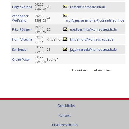
09292
Hager Verena
20
kasse@konradsreuth.de
9599-20
Zehendner
09292
24
Wolfgang
9599-33
wolfgang.zehendner@konradsreuth.de
09292
Fritz Rüdiger
25
ruediger.fritz@konradsreuth.de
9599-30
09292
Horn Viktoria
Kinderhort
kinderhort@konradsreuth.de
91145
09292
Sell Jonas
21
jugendarbeit@konradsreuth.de
9599-21
09292
Greim Peter
Bauhof
9599-60
drucken
nach oben
Quicklinks
Kontakt
Inhaltsverzeichnis