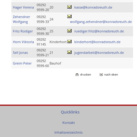
09292
Hager Verena
20
kasse@konradsreuth.de
9599-20
Zehendner
09292
24
Wolfgang
9599-33
wolfgang.zehendner@konradsreuth.de
09292
Fritz Rüdiger
25
ruediger.fritz@konradsreuth.de
9599-30
09292
Horn Viktoria
Kinderhort
kinderhort@konradsreuth.de
91145
09292
Sell Jonas
21
jugendarbeit@konradsreuth.de
9599-21
09292
Greim Peter
Bauhof
9599-60
drucken
nach oben
Quicklinks
Kontakt
Inhaltsverzeichnis