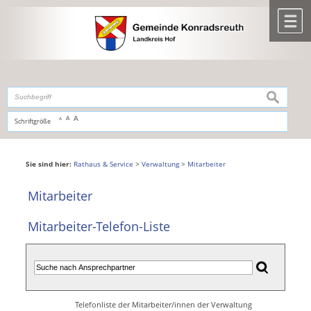
Zum Inhalt
,
zur Navigation
oder
zur Startseite
springen.
chließen
M
suchen
A
A
Schriftgröße
A
Sie sind hier:
Rathaus & Service
>
Verwaltung
>
Mitarbeiter
Mitarbeiter
Mitarbeiter-Telefon-Liste
Telefonliste der Mitarbeiter/innen der Verwaltung