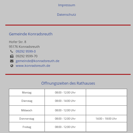
Impressum
Datenschutz
Gemeinde Konradsreuth
Hofer Str. 8
95176 Konradsreuth
09292 9599-0
09292 9599-70
gemeinde@konradsreuth.de
www.konradsreuth.de
Öffnungszeiten des Rathauses
Montag
08:00 - 12:00 Uhr
Dienstag
08:00 - 14:00 Uhr
Mittwoch
08:00 - 12:00 Uhr
Donnerstag
08:00 - 12:00 Uhr
14:00 – 18:00 Uhr
Freitag
08:00 - 12:00 Uhr