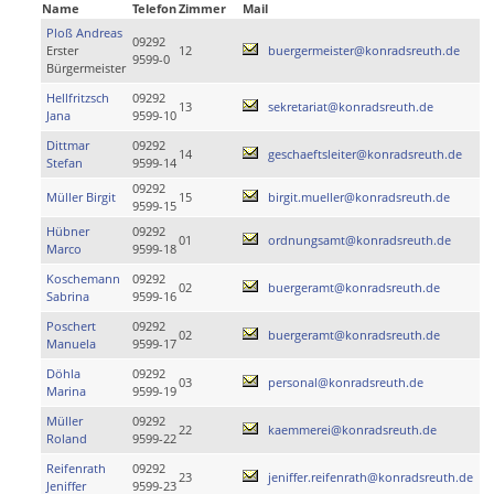
Name
Telefon
Zimmer
Mail
Ploß Andreas
09292
Erster
12
buergermeister@konradsreuth.de
9599-0
Bürgermeister
Hellfritzsch
09292
13
sekretariat@konradsreuth.de
Jana
9599-10
Dittmar
09292
14
geschaeftsleiter@konradsreuth.de
Stefan
9599-14
09292
Müller Birgit
15
birgit.mueller@konradsreuth.de
9599-15
Hübner
09292
01
ordnungsamt@konradsreuth.de
Marco
9599-18
Koschemann
09292
02
buergeramt@konradsreuth.de
Sabrina
9599-16
Poschert
09292
02
buergeramt@konradsreuth.de
Manuela
9599-17
Döhla
09292
03
personal@konradsreuth.de
Marina
9599-19
Müller
09292
22
kaemmerei@konradsreuth.de
Roland
9599-22
Reifenrath
09292
23
jeniffer.reifenrath@konradsreuth.de
Jeniffer
9599-23