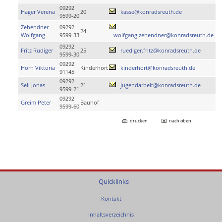
09292
Hager Verena
20
kasse@konradsreuth.de
9599-20
Zehendner
09292
24
Wolfgang
9599-33
wolfgang.zehendner@konradsreuth.de
09292
Fritz Rüdiger
25
ruediger.fritz@konradsreuth.de
9599-30
09292
Horn Viktoria
Kinderhort
kinderhort@konradsreuth.de
91145
09292
Sell Jonas
21
jugendarbeit@konradsreuth.de
9599-21
09292
Greim Peter
Bauhof
9599-60
drucken
nach oben
Quicklinks
Kontakt
Inhaltsverzeichnis