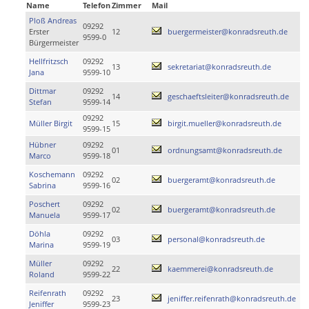
Name
Telefon
Zimmer
Mail
Ploß Andreas
09292
Erster
12
buergermeister@konradsreuth.de
9599-0
Bürgermeister
Hellfritzsch
09292
13
sekretariat@konradsreuth.de
Jana
9599-10
Dittmar
09292
14
geschaeftsleiter@konradsreuth.de
Stefan
9599-14
09292
Müller Birgit
15
birgit.mueller@konradsreuth.de
9599-15
Hübner
09292
01
ordnungsamt@konradsreuth.de
Marco
9599-18
Koschemann
09292
02
buergeramt@konradsreuth.de
Sabrina
9599-16
Poschert
09292
02
buergeramt@konradsreuth.de
Manuela
9599-17
Döhla
09292
03
personal@konradsreuth.de
Marina
9599-19
Müller
09292
22
kaemmerei@konradsreuth.de
Roland
9599-22
Reifenrath
09292
23
jeniffer.reifenrath@konradsreuth.de
Jeniffer
9599-23