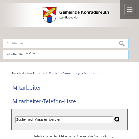
Zum Inhalt
,
zur Navigation
oder
zur Startseite
springen.
chließen
M
suchen
A
A
Schriftgröße
A
Sie sind hier:
Rathaus & Service
>
Verwaltung
>
Mitarbeiter
Mitarbeiter
Mitarbeiter-Telefon-Liste
Telefonliste der Mitarbeiter/innen der Verwaltung