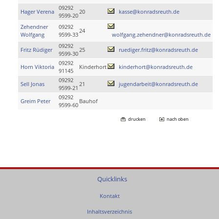
09292
Hager Verena
20
kasse@konradsreuth.de
9599-20
Zehendner
09292
24
Wolfgang
9599-33
wolfgang.zehendner@konradsreuth.de
09292
Fritz Rüdiger
25
ruediger.fritz@konradsreuth.de
9599-30
09292
Horn Viktoria
Kinderhort
kinderhort@konradsreuth.de
91145
09292
Sell Jonas
21
jugendarbeit@konradsreuth.de
9599-21
09292
Greim Peter
Bauhof
9599-60
drucken
nach oben
Quicklinks
Kontakt
Inhaltsverzeichnis