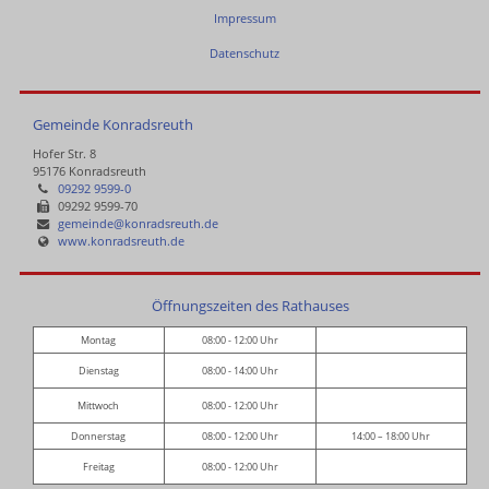
Impressum
Datenschutz
Gemeinde Konradsreuth
Hofer Str. 8
95176 Konradsreuth
09292 9599-0
09292 9599-70
gemeinde@konradsreuth.de
www.konradsreuth.de
Öffnungszeiten des Rathauses
Montag
08:00 - 12:00 Uhr
Dienstag
08:00 - 14:00 Uhr
Mittwoch
08:00 - 12:00 Uhr
Donnerstag
08:00 - 12:00 Uhr
14:00 – 18:00 Uhr
Freitag
08:00 - 12:00 Uhr