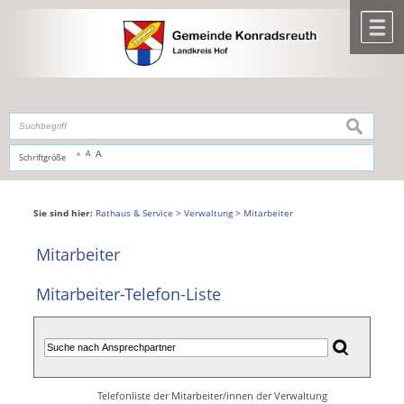
Zum Inhalt
,
zur Navigation
oder
zur Startseite
springen.
chließen
M
suchen
A
A
Schriftgröße
A
Sie sind hier:
Rathaus & Service
>
Verwaltung
>
Mitarbeiter
Mitarbeiter
Mitarbeiter-Telefon-Liste
Telefonliste der Mitarbeiter/innen der Verwaltung