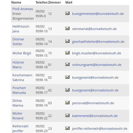
Name
Telefon
Zimmer
Mail
Ploß Andreas
09292
Erster
12
buergermeister@konradsreuth.de
9599-0
Bürgermeister
Hellfritzsch
09292
13
sekretariat@konradsreuth.de
Jana
9599-10
Dittmar
09292
14
geschaeftsleiter@konradsreuth.de
Stefan
9599-14
09292
Müller Birgit
15
birgit.mueller@konradsreuth.de
9599-15
Hübner
09292
01
ordnungsamt@konradsreuth.de
Marco
9599-18
Koschemann
09292
02
buergeramt@konradsreuth.de
Sabrina
9599-16
Poschert
09292
02
buergeramt@konradsreuth.de
Manuela
9599-17
Döhla
09292
03
personal@konradsreuth.de
Marina
9599-19
Müller
09292
22
kaemmerei@konradsreuth.de
Roland
9599-22
Reifenrath
09292
23
jeniffer.reifenrath@konradsreuth.de
Jeniffer
9599-23