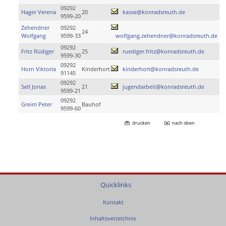
09292
Hager Verena
20
kasse@konradsreuth.de
9599-20
Zehendner
09292
24
Wolfgang
9599-33
wolfgang.zehendner@konradsreuth.de
09292
Fritz Rüdiger
25
ruediger.fritz@konradsreuth.de
9599-30
09292
Horn Viktoria
Kinderhort
kinderhort@konradsreuth.de
91145
09292
Sell Jonas
21
jugendarbeit@konradsreuth.de
9599-21
09292
Greim Peter
Bauhof
9599-60
drucken
nach oben
Quicklinks
Kontakt
Inhaltsverzeichnis