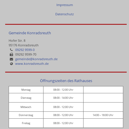
Impressum
Datenschutz
Gemeinde Konradsreuth
Hofer Str. 8
95176 Konradsreuth
09292 9599-0
09292 9599-70
gemeinde@konradsreuth.de
www.konradsreuth.de
Öffnungszeiten des Rathauses
Montag
08:00 - 12:00 Uhr
Dienstag
08:00 - 14:00 Uhr
Mittwoch
08:00 - 12:00 Uhr
Donnerstag
08:00 - 12:00 Uhr
14:00 – 18:00 Uhr
Freitag
08:00 - 12:00 Uhr