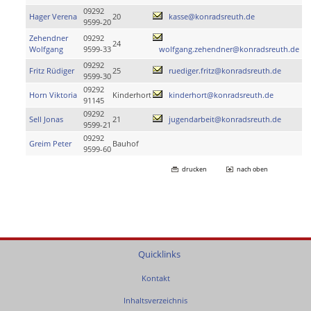
09292
Hager Verena
20
kasse@konradsreuth.de
9599-20
Zehendner
09292
24
Wolfgang
9599-33
wolfgang.zehendner@konradsreuth.de
09292
Fritz Rüdiger
25
ruediger.fritz@konradsreuth.de
9599-30
09292
Horn Viktoria
Kinderhort
kinderhort@konradsreuth.de
91145
09292
Sell Jonas
21
jugendarbeit@konradsreuth.de
9599-21
09292
Greim Peter
Bauhof
9599-60
drucken
nach oben
Quicklinks
Kontakt
Inhaltsverzeichnis