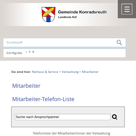
Zum Inhalt
,
zur Navigation
oder
zur Startseite
springen.
chließen
M
suchen
A
A
Schriftgröße
A
Sie sind hier:
Rathaus & Service
>
Verwaltung
>
Mitarbeiter
Mitarbeiter
Mitarbeiter-Telefon-Liste
Telefonliste der Mitarbeiter/innen der Verwaltung