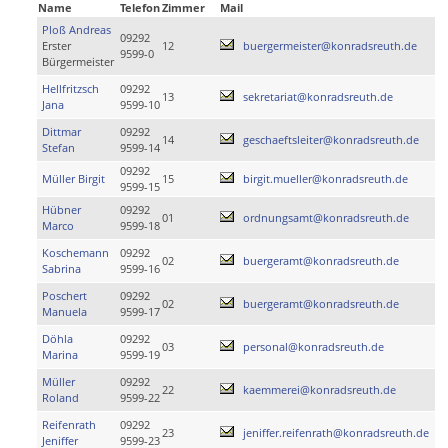
Name
Telefon
Zimmer
Mail
Ploß Andreas
09292
Erster
12
buergermeister@konradsreuth.de
9599-0
Bürgermeister
Hellfritzsch
09292
13
sekretariat@konradsreuth.de
Jana
9599-10
Dittmar
09292
14
geschaeftsleiter@konradsreuth.de
Stefan
9599-14
09292
Müller Birgit
15
birgit.mueller@konradsreuth.de
9599-15
Hübner
09292
01
ordnungsamt@konradsreuth.de
Marco
9599-18
Koschemann
09292
02
buergeramt@konradsreuth.de
Sabrina
9599-16
Poschert
09292
02
buergeramt@konradsreuth.de
Manuela
9599-17
Döhla
09292
03
personal@konradsreuth.de
Marina
9599-19
Müller
09292
22
kaemmerei@konradsreuth.de
Roland
9599-22
Reifenrath
09292
23
jeniffer.reifenrath@konradsreuth.de
Jeniffer
9599-23