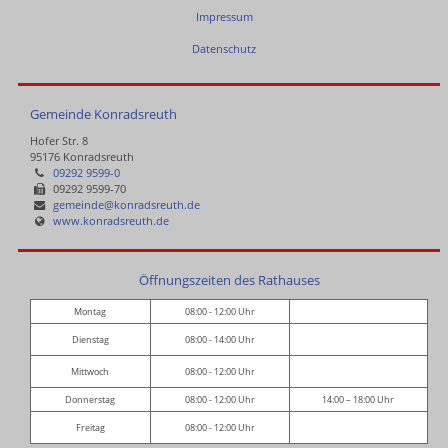
Impressum
Datenschutz
Gemeinde Konradsreuth
Hofer Str. 8
95176 Konradsreuth
09292 9599-0
09292 9599-70
gemeinde@konradsreuth.de
www.konradsreuth.de
Öffnungszeiten des Rathauses
Montag
08:00 - 12:00 Uhr
Dienstag
08:00 - 14:00 Uhr
Mittwoch
08:00 - 12:00 Uhr
Donnerstag
08:00 - 12:00 Uhr
14:00 – 18:00 Uhr
Freitag
08:00 - 12:00 Uhr