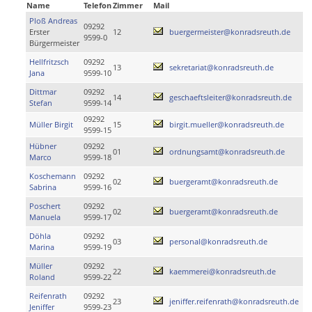
Name
Telefon
Zimmer
Mail
Ploß Andreas
09292
Erster
12
buergermeister@konradsreuth.de
9599-0
Bürgermeister
Hellfritzsch
09292
13
sekretariat@konradsreuth.de
Jana
9599-10
Dittmar
09292
14
geschaeftsleiter@konradsreuth.de
Stefan
9599-14
09292
Müller Birgit
15
birgit.mueller@konradsreuth.de
9599-15
Hübner
09292
01
ordnungsamt@konradsreuth.de
Marco
9599-18
Koschemann
09292
02
buergeramt@konradsreuth.de
Sabrina
9599-16
Poschert
09292
02
buergeramt@konradsreuth.de
Manuela
9599-17
Döhla
09292
03
personal@konradsreuth.de
Marina
9599-19
Müller
09292
22
kaemmerei@konradsreuth.de
Roland
9599-22
Reifenrath
09292
23
jeniffer.reifenrath@konradsreuth.de
Jeniffer
9599-23