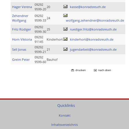
09292
Hager Verena
20
kasse@konradsreuth.de
9599-20
Zehendner
09292
24
Wolfgang
9599-33
wolfgang.zehendner@konradsreuth.de
09292
Fritz Rüdiger
25
ruediger.fritz@konradsreuth.de
9599-30
09292
Horn Viktoria
Kinderhort
kinderhort@konradsreuth.de
91145
09292
Sell Jonas
21
jugendarbeit@konradsreuth.de
9599-21
09292
Greim Peter
Bauhof
9599-60
drucken
nach oben
Quicklinks
Kontakt
Inhaltsverzeichnis