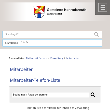
Zum Inhalt
,
zur Navigation
oder
zur Startseite
springen.
chließen
M
suchen
A
A
Schriftgröße
A
Sie sind hier:
Rathaus & Service
>
Verwaltung
>
Mitarbeiter
Mitarbeiter
Mitarbeiter-Telefon-Liste
Telefonliste der Mitarbeiter/innen der Verwaltung