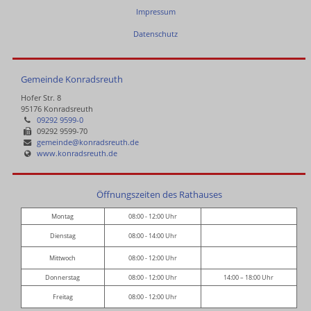
Impressum
Datenschutz
Gemeinde Konradsreuth
Hofer Str. 8
95176 Konradsreuth
09292 9599-0
09292 9599-70
gemeinde@konradsreuth.de
www.konradsreuth.de
Öffnungszeiten des Rathauses
Montag
08:00 - 12:00 Uhr
Dienstag
08:00 - 14:00 Uhr
Mittwoch
08:00 - 12:00 Uhr
Donnerstag
08:00 - 12:00 Uhr
14:00 – 18:00 Uhr
Freitag
08:00 - 12:00 Uhr