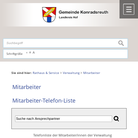
Zum Inhalt
,
zur Navigation
oder
zur Startseite
springen.
chließen
M
suchen
A
A
Schriftgröße
A
Sie sind hier:
Rathaus & Service
>
Verwaltung
>
Mitarbeiter
Mitarbeiter
Mitarbeiter-Telefon-Liste
Telefonliste der Mitarbeiter/innen der Verwaltung