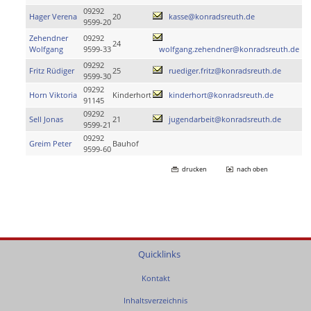
09292
Hager Verena
20
kasse@konradsreuth.de
9599-20
Zehendner
09292
24
Wolfgang
9599-33
wolfgang.zehendner@konradsreuth.de
09292
Fritz Rüdiger
25
ruediger.fritz@konradsreuth.de
9599-30
09292
Horn Viktoria
Kinderhort
kinderhort@konradsreuth.de
91145
09292
Sell Jonas
21
jugendarbeit@konradsreuth.de
9599-21
09292
Greim Peter
Bauhof
9599-60
drucken
nach oben
Quicklinks
Kontakt
Inhaltsverzeichnis