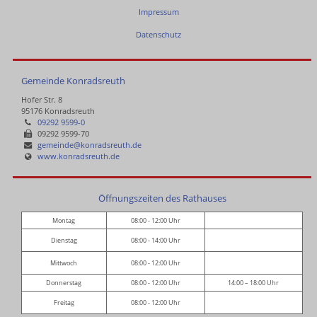
Impressum
Datenschutz
Gemeinde Konradsreuth
Hofer Str. 8
95176 Konradsreuth
09292 9599-0
09292 9599-70
gemeinde@konradsreuth.de
www.konradsreuth.de
Öffnungszeiten des Rathauses
Montag
08:00 - 12:00 Uhr
Dienstag
08:00 - 14:00 Uhr
Mittwoch
08:00 - 12:00 Uhr
Donnerstag
08:00 - 12:00 Uhr
14:00 – 18:00 Uhr
Freitag
08:00 - 12:00 Uhr