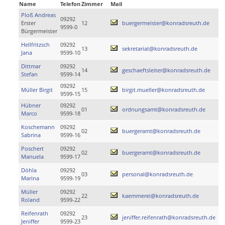
Name
Telefon
Zimmer
Mail
Ploß Andreas
09292
Erster
12
buergermeister@konradsreuth.de
9599-0
Bürgermeister
Hellfritzsch
09292
13
sekretariat@konradsreuth.de
Jana
9599-10
Dittmar
09292
14
geschaeftsleiter@konradsreuth.de
Stefan
9599-14
09292
Müller Birgit
15
birgit.mueller@konradsreuth.de
9599-15
Hübner
09292
01
ordnungsamt@konradsreuth.de
Marco
9599-18
Koschemann
09292
02
buergeramt@konradsreuth.de
Sabrina
9599-16
Poschert
09292
02
buergeramt@konradsreuth.de
Manuela
9599-17
Döhla
09292
03
personal@konradsreuth.de
Marina
9599-19
Müller
09292
22
kaemmerei@konradsreuth.de
Roland
9599-22
Reifenrath
09292
23
jeniffer.reifenrath@konradsreuth.de
Jeniffer
9599-23